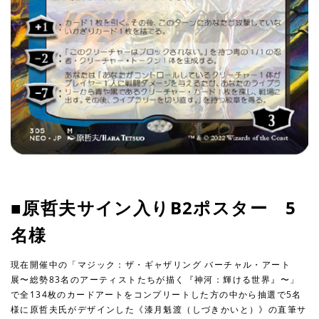
■原哲夫サイン入りB2ポスター 5
名様
現在開催中の「マジック：ザ・ギャザリング バーチャル・アート
展〜総勢83名のアーティストたちが描く『神河：輝ける世界』〜」
で全134枚のカードアートをコンプリートした方の中から抽選で5名
様に原哲夫氏がデザインした《漆月魁渡（しづきかいと）》の直筆サ