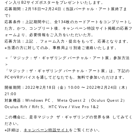
イン入りB2サイズポスターをプレゼントいたします。
応募期間：2月18日〜2月24日（当該バーチャル・アート展終了ま
で）
応募条件：上記期間中に、全134枚のカードアートをコンプリートし
た方。かつ、コンプリート後、キャンペーン特設サイト掲載の応募フ
ォームより、必要情報をご入力をいただいた方。
応募方法：上記 、フォーム入力・提出をもって、応募となります。
※当選の方に対してのみ、事務局より別途ご連絡いたします。
＜「マジック：ザ・ギャザリング バーチャル・アート展」参加方法
＞
「マジック：ザ・ギャザリング バーチャル・アート展」は、下記の
PCやVRデバイスを通してどなたでも、無料で参加いただけます。
開催期間：2022年2月18日（金）10:00 〜 2022年2月24日（木）
21:00
対象機器：Windows PC 、 Meta Quest 2 （Oculus Quest 2）
Oculus Rift / Rift S、 HTC Vive / Vive Pro 1&2
この機会に、是非マジック ザ・ギャザリングの世界を体 してみてく
ださい。
※詳細は、
キャンペーン特設サイト
をご覧ください。