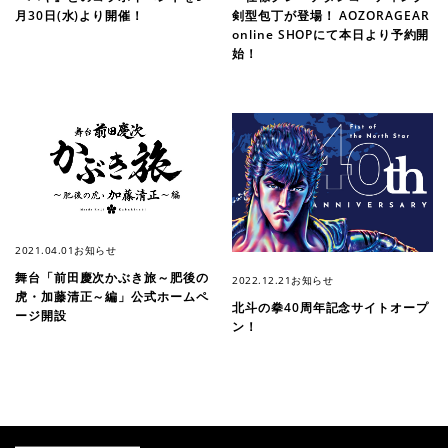
剣型包丁が登場！ AOZORAGEAR
月30日(水)より開催！
online SHOPにて本日より予約開
始！
2021.04.01
お知らせ
舞台「前田慶次かぶき旅～肥後の
2022.12.21
お知らせ
虎・加藤清正～編」公式ホームペ
北斗の拳40周年記念サイトオープ
ージ開設
ン！