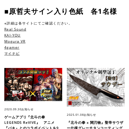
■原哲夫サイン入り色紙 各1名様
※詳細は各サイトにてご確認ください。
Real Sound
KAI-YOU
Mogura VR
4gamer
マイナビ
2020.09.30
お知らせ
2025.01.08
お知らせ
ゲームアプリ『北斗の拳
『北斗の拳 x 関刃物』聖帝サウザ
LEGENDS ReVIVE』 アニメ
ー仕様グレーチタンコーティング
『バキ』とのコラボイベントを9