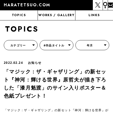
HARATETSUO.COM
TOPICS
WORKS / GALLERY
LINKS
TOPICS
カテゴリー
#作品タイトル
年月
『北斗の拳外伝 天才アミバの異世界覇王伝説』
『北斗の拳 世紀末ドラマ撮影伝』
『蒼天の拳 リジェネシス』
『いくさの子 -織田三郎信長伝-』
『花の慶次～雲のかなたに～』
『前田慶次 かぶき旅』
『北斗の拳 イチゴ味』
『森の戦士ボノロン』
月刊コミックゼノン
2022.02.24
お知らせ
「マジック：ザ・ギャザリング」の新セッ
ト『神河：輝ける世界』原哲夫が描き下ろ
した「漆月魁渡」のサイン入りポスター＆
色紙プレゼント！
「マジック：ザ・ギャザリング」の新セット『神河：輝ける世界』が