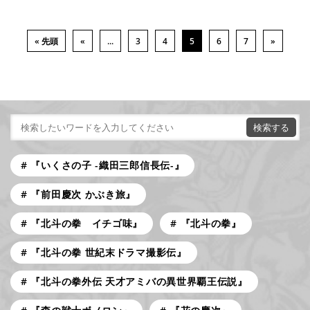
« 先頭
«
...
3
4
5
6
7
»
『いくさの子 -織田三郎信長伝-』
『前田慶次 かぶき旅』
『北斗の拳 イチゴ味』
『北斗の拳』
『北斗の拳 世紀末ドラマ撮影伝』
『北斗の拳外伝 天才アミバの異世界覇王伝説』