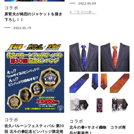
2022.05.09
コラボ
#『北斗の拳』
原哲夫が純烈のジャケットを描き
下ろし！！
2022.05.19
コラボ
コラボ
佐久バルーンフェスティバル 第30
北斗の拳×サヌイ織物 コラボ商
回 北斗の拳記念ピンバッジ限定発
品が新発売！