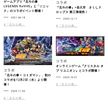
ゲームアプリ『北斗の拳
コラボ
LEGENDS ReVIVE』と「ソニッ
『北斗の拳』×佐久市 さくしド
ク」のコラボイベント開催！
ロップス 第三弾発売！
2021.06.18
2020.12.11
#『北斗の拳』
#『北斗の拳』
コラボ
オンラインゲーム『クリスタル オ
コラボ
ブ リユニオン』とコラボ開催！
「北斗の拳 × コトダマン」、初の
2020.10.01
コラボを12月2日（水）より開
催！
#『北斗の拳』
2020.11.30
#『北斗の拳』