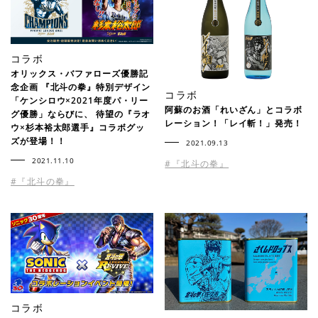
コラボ
オリックス・バファローズ優勝記
念企画 『北斗の拳』特別デザイン
コラボ
「ケンシロウ×2021年度パ・リー
阿蘇のお酒「れいざん」とコラボ
グ優勝」ならびに、 待望の『ラオ
レーション！「レイ斬！」発売！
ウ×杉本裕太郎選手』コラボグッ
ズが登場！！
2021.09.13
2021.11.10
#『北斗の拳』
#『北斗の拳』
コラボ