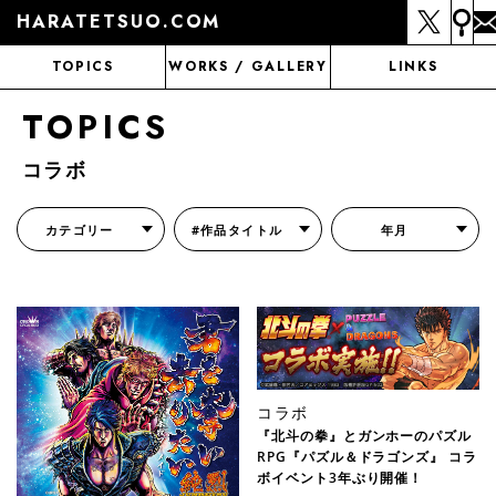
HARATETSUO.COM
TOPICS
WORKS / GALLERY
LINKS
TOPICS
コラボ
カテゴリー
#作品タイトル
年月
『北斗の拳外伝 天才アミバの異世界覇王伝説』
『北斗の拳 世紀末ドラマ撮影伝』
『蒼天の拳 リジェネシス』
『いくさの子 -織田三郎信長伝-』
『花の慶次～雲のかなたに～』
『前田慶次 かぶき旅』
『北斗の拳 イチゴ味』
『森の戦士ボノロン』
月刊コミックゼノン
コラボ
『北斗の拳』とガンホーのパズル
RPG『パズル＆ドラゴンズ』 コラ
ボイベント3年ぶり開催！