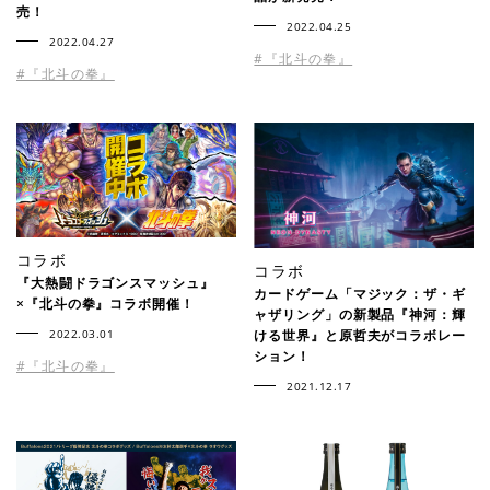
売！
2022.04.25
2022.04.27
#『北斗の拳』
#『北斗の拳』
コラボ
コラボ
『大熱闘ドラゴンスマッシュ』
カードゲーム「マジック：ザ・ギ
×『北斗の拳』コラボ開催！
ャザリング」の新製品『神河：輝
2022.03.01
ける世界』と原哲夫がコラボレー
ション！
#『北斗の拳』
2021.12.17