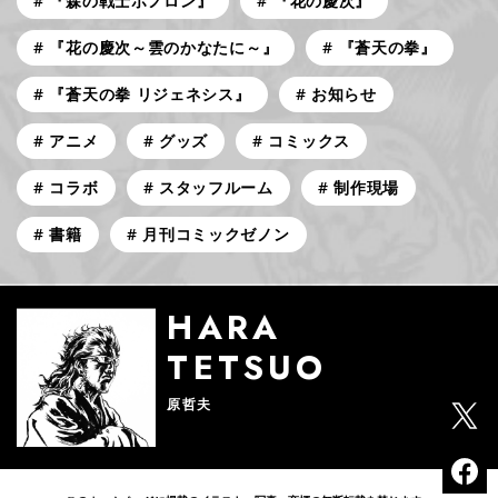
『森の戦士ボノロン』
『花の慶次』
『花の慶次～雲のかなたに～』
『蒼天の拳』
『蒼天の拳 リジェネシス』
お知らせ
アニメ
グッズ
コミックス
コラボ
スタッフルーム
制作現場
書籍
月刊コミックゼノン
HARA
TETSUO
原哲夫