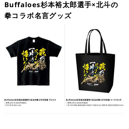
Buffaloes杉本裕太郎選手×北斗の
拳コラボ名言グッズ