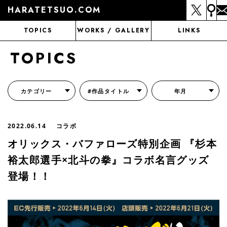
HARATETSUO.COM
TOPICS
WORKS / GALLERY
LINKS
TOPICS
カテゴリー
#作品タイトル
年月
『北斗の拳外伝 天才アミバの異世界覇王伝説』
『北斗の拳 世紀末ドラマ撮影伝』
『蒼天の拳 リジェネシス』
『いくさの子 -織田三郎信長伝-』
『花の慶次～雲のかなたに～』
『前田慶次 かぶき旅』
『北斗の拳 イチゴ味』
『森の戦士ボノロン』
月刊コミックゼノン
2022.06.14
コラボ
オリックス・バファローズ特別企画 『杉本
裕太郎選手×北斗の拳』コラボ名言グッズ
登場！！