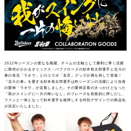
2022年シーズンの更なる飛躍、チームの主軸として勝利に導く活躍
に期待がかかるオリックス・バファローズの杉本裕太郎選手と北斗の
拳の長兄「ラオウ」とのコラボ「名言」グッズが満を持して登場！
『北斗の拳』を愛する杉本裕太郎選手は昨シーズンの活躍により自身
の愛称「ラオウ」が定着しました。その愛称定着のきっかけとなった
「我がスイングに一片の悔いなし」のフレーズを前面的に押しだし、
ファンと一体となって杉本選手を後押しする特別デザインでの商品化
が決定いたしました。