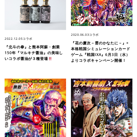
2020.06.03
コラボ
2022.12.05
コラボ
『花の慶次－雲のかなたに－』×
『北斗の拳』と熊本阿蘇・創業
本格戦国シミュレーションカード
150年『マルキチ醤油』の美味し
ゲーム『戦国IXA』6月3日（水）
いコラボ醤油が３種登場
よりコラボキャンペーン開催！