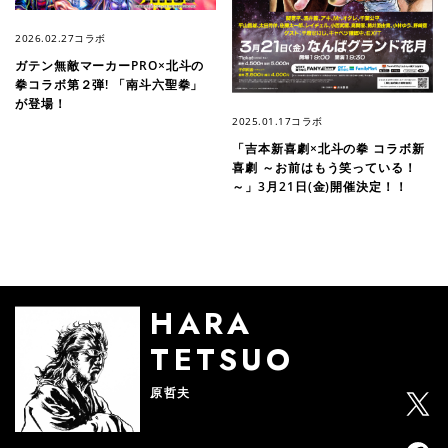
2026.02.27
コラボ
ガテン無敵マーカーPRO×北斗の
拳コラボ第２弾! 「南斗六聖拳」
が登場！
2025.01.17
コラボ
「吉本新喜劇×北斗の拳 コラボ新
喜劇 ～お前はもう笑っている！
～」3月21日(金)開催決定！！
HARA
TETSUO
原哲夫