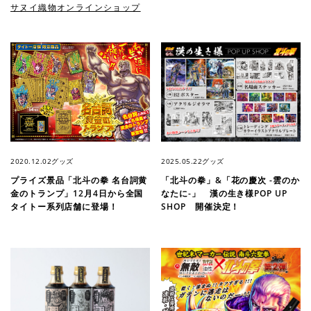
サヌイ織物オンラインショップ
2020.12.02
グッズ
2025.05.22
グッズ
プライズ景品「北斗の拳 名台詞黄
「北斗の拳」&「花の慶次 -雲のか
金のトランプ」12月4日から全国
なたに-」 漢の生き様POP UP
タイトー系列店舗に登場！
SHOP 開催決定！