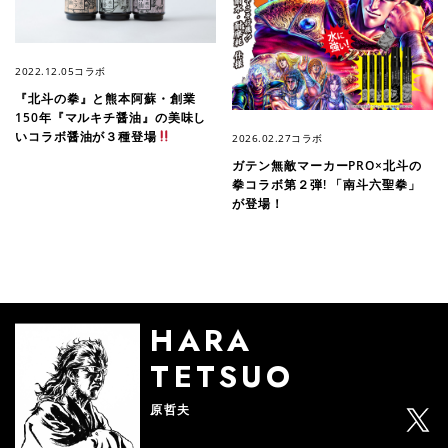
2022.12.05
コラボ
『北斗の拳』と熊本阿蘇・創業
150年『マルキチ醤油』の美味し
いコラボ醤油が３種登場
2026.02.27
コラボ
ガテン無敵マーカーPRO×北斗の
拳コラボ第２弾! 「南斗六聖拳」
が登場！
HARA
TETSUO
原哲夫