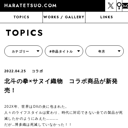
HARATETSUO.COM
TOPICS
WORKS / GALLERY
LINKS
TOPICS
カテゴリー
#作品タイトル
年月
『北斗の拳外伝 天才アミバの異世界覇王伝説』
『北斗の拳 世紀末ドラマ撮影伝』
『蒼天の拳 リジェネシス』
『いくさの子 -織田三郎信長伝-』
『花の慶次～雲のかなたに～』
『前田慶次 かぶき旅』
『北斗の拳 イチゴ味』
『森の戦士ボノロン』
月刊コミックゼノン
2022.04.25
コラボ
北斗の拳×サヌイ織物 コラボ商品が新発
売！
202X年、世界はDXの炎に包まれた。
人々のライフスタイルは変わり、時代に対応できない全ての製品が死
滅したかのようにみえた…………
だが…博多織は死滅していなかった！！