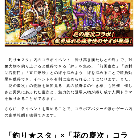
「釣り★スタ」内のコラボイベント「誇り高き漢たちとの絆」で、対
象大物を釣り上げると獲得できる「絆」を集め、「前田慶次」「奥村
助右衛門」「直江兼続」との絆を深めよう！絆を深めることで勝負効
果を獲得でき、イベントを有利に進められるようになります。また、
「花の慶次」の物語を垣間見る「真の傾奇者の生き様」も開催！優し
さと男気にあふれた慶次と、魅力的な登場人物が織り成す人間ドラマ
を振り返ることができます。
さらに、各イベントを進めることで、コラボアバターのほかゲーム内
の豪華報酬も獲得できます。
「釣り★スタ」×「花の慶次」コラ