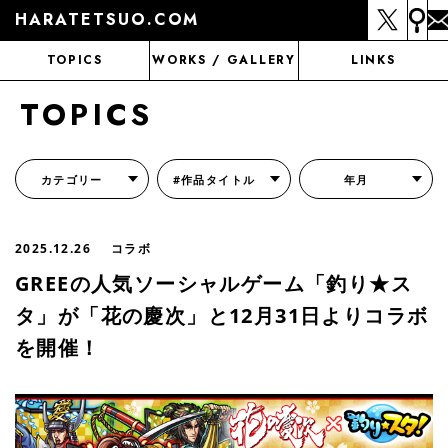
HARATETSUO.COM
TOPICS
WORKS / GALLERY
LINKS
TOPICS
カテゴリー
#作品タイトル
年月
『北斗の拳外伝 天才アミバの異世界覇王伝説』
『北斗の拳 世紀末ドラマ撮影伝』
『蒼天の拳 リジェネシス』
『いくさの子 -織田三郎信長伝-』
『花の慶次～雲のかなたに～』
『前田慶次 かぶき旅』
『北斗の拳 イチゴ味』
『森の戦士ボノロン』
月刊コミックゼノン
2025.12.26
コラボ
GREEの人気ソーシャルゲーム「釣り★ス
タ」が「花の慶次」と12月31日よりコラボ
を開催！