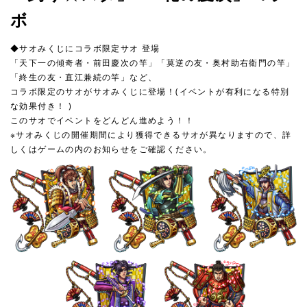
ボ
◆サオみくじにコラボ限定サオ 登場
「天下一の傾奇者・前田慶次の竿」「莫逆の友・奥村助右衛門の竿」
「終生の友・直江兼続の竿」など、
コラボ限定のサオがサオみくじに登場！(イベントが有利になる特別
な効果付き！ )
このサオでイベントをどんどん進めよう！！
※サオみくじの開催期間により獲得できるサオが異なりますので、詳
しくはゲームの内のお知らせをご確認ください。