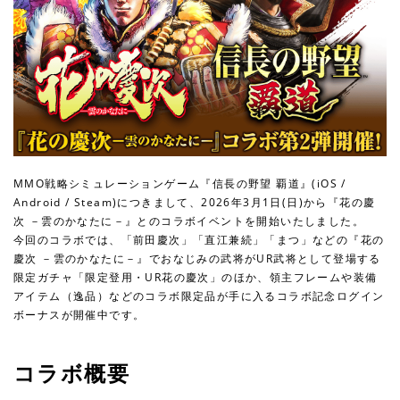
MMO戦略シミュレーションゲーム『信長の野望 覇道』(iOS /
Android / Steam)につきまして、2026年3月1日(日)から『花の慶
次 －雲のかなたに－』とのコラボイベントを開始いたしました。
今回のコラボでは、「前田慶次」「直江兼続」「まつ」などの『花の
慶次 －雲のかなたに－』でおなじみの武将がUR武将として登場する
限定ガチャ「限定登用・UR花の慶次」のほか、領主フレームや装備
アイテム（逸品）などのコラボ限定品が手に入るコラボ記念ログイン
ボーナスが開催中です。
コラボ概要