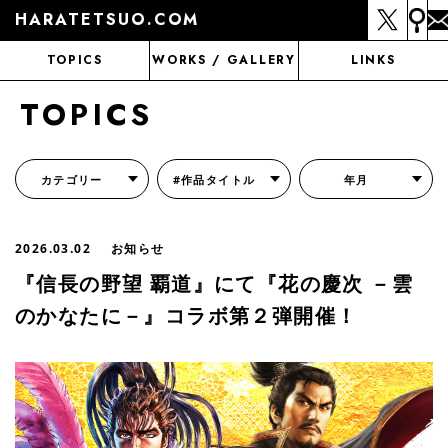
HARATETSUO.COM
TOPICS
WORKS / GALLERY
LINKS
TOPICS
カテゴリー
#作品タイトル
年月
『北斗の拳外伝 天才アミバの異世界覇王伝説』
『北斗の拳 世紀末ドラマ撮影伝』
『蒼天の拳 リジェネシス』
『いくさの子 -織田三郎信長伝-』
『花の慶次～雲のかなたに～』
『前田慶次 かぶき旅』
『北斗の拳 イチゴ味』
『森の戦士ボノロン』
月刊コミックゼノン
2026.03.02
お知らせ
『信長の野望 覇道』にて『花の慶次 －雲
のかなたに－』コラボ第２弾開催！