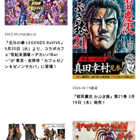
2022.09.20
お知らせ
『北斗の拳 LEGENDS ReVIVE』
9月20日（火）より、コラボカフ
ェ“世紀末酒場～デカいバBar
～”が 東京・吉祥寺「カフェゼノ
ン＆ゼノンサカバ」に登場！
2026.03.19
書籍
『前⽥慶次 かぶき旅』第21巻 3月
19日（木）発売！