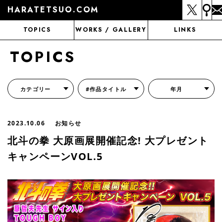
HARATETSUO.COM
TOPICS
WORKS / GALLERY
LINKS
TOPICS
カテゴリー
#作品タイトル
年月
『北斗の拳外伝 天才アミバの異世界覇王伝説』
『北斗の拳 世紀末ドラマ撮影伝』
『蒼天の拳 リジェネシス』
『いくさの子 -織田三郎信長伝-』
『花の慶次～雲のかなたに～』
『前田慶次 かぶき旅』
『北斗の拳 イチゴ味』
『森の戦士ボノロン』
月刊コミックゼノン
2023.10.06
お知らせ
北斗の拳 大原画展開催記念! 大プレゼント
キャンペーンVOL.5