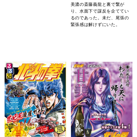
美濃の斎藤義龍と裏で繋が
り、水面下で謀反を企ててい
るのであった。未だ、尾張の
緊張感は解けずにいた。