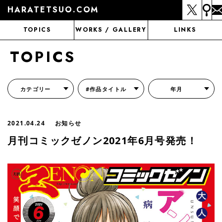
HARATETSUO.COM
TOPICS
WORKS / GALLERY
LINKS
TOPICS
カテゴリー
#作品タイトル
年月
『北斗の拳外伝 天才アミバの異世界覇王伝説』
『北斗の拳 世紀末ドラマ撮影伝』
『蒼天の拳 リジェネシス』
『いくさの子 -織田三郎信長伝-』
『花の慶次～雲のかなたに～』
『前田慶次 かぶき旅』
『北斗の拳 イチゴ味』
『森の戦士ボノロン』
月刊コミックゼノン
2021.04.24
お知らせ
月刊コミックゼノン2021年6月号発売！