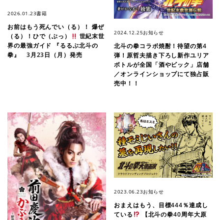
2026.01.23
書籍
お前はもう死んでい（る）！ 爆ぜ
2024.12.25
お知らせ
（る）！ひで（ぶっ）
世紀末世
界の最強ガイド 『るるぶ北斗の
北斗の拳コラボ焼酎！待望の第4
拳』 3月23日（月）発売
弾！原哲夫描き下ろし新作ユリア
ボトルが全国「酒やビック」店舗
／オンラインショップにて独占販
売中！！
2023.06.23
お知らせ
おまえはもう、目標444％達成し
ている
【北斗の拳40周年大原