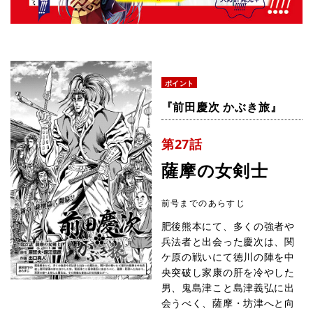
ポイント
『前田慶次 かぶき旅』
第27話
薩摩の女剣士
前号までのあらすじ
肥後熊本にて、多くの強者や
兵法者と出会った慶次は、関
ケ原の戦いにて徳川の陣を中
央突破し家康の肝を冷やした
男、鬼島津こと島津義弘に出
会うべく、薩摩・坊津へと向