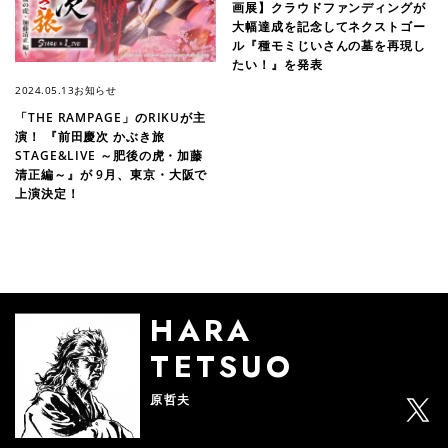
画展】クラウドファンディングが
大幅達成を記念してネクストゴー
ル『種モミじいさんの墓を再現し
たい！』を発表
2024.05.13
お知らせ
「THE RAMPAGE」のRIKUが主
演！ 『前田慶次 かぶき旅
STAGE&LIVE ～肥後の虎・加藤
清正編～』が 9月、東京・大阪で
上演決定！
HARA
TETSUO
原哲夫