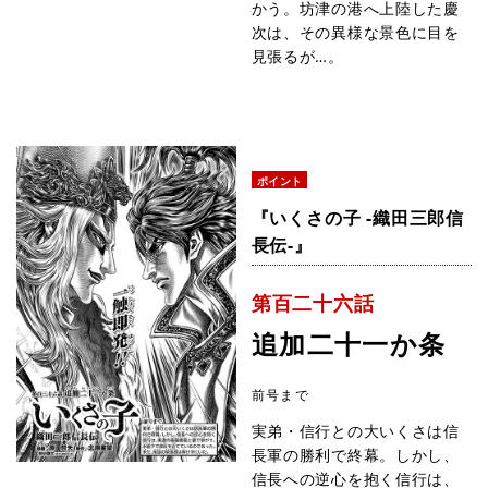
かう。坊津の港へ上陸した慶
次は、その異様な景色に目を
見張るが…。
ポイント
『いくさの子 -織田三郎信
長伝-』
第百二十六話
追加二十一か条
前号まで
実弟・信行との大いくさは信
長軍の勝利で終幕。しかし、
信長への逆心を抱く信行は、