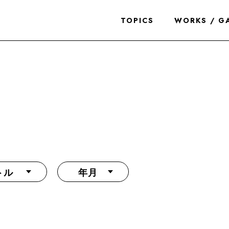
TOPICS
WORKS / G
トル
年月