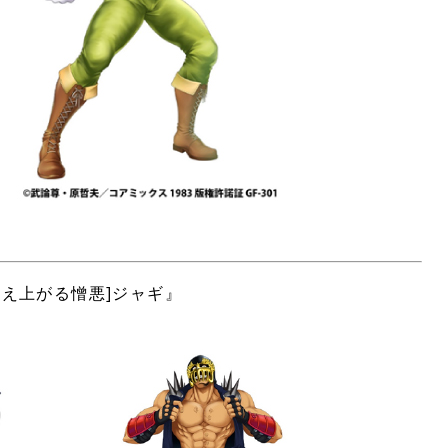
燃え上がる憎悪]ジャギ』