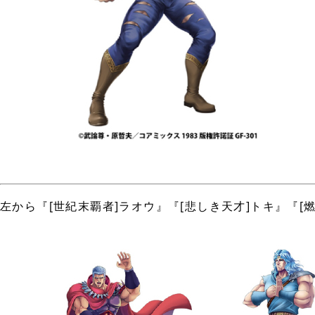
左から『[世紀末覇者]ラオウ』『[悲しき天才]トキ』『[