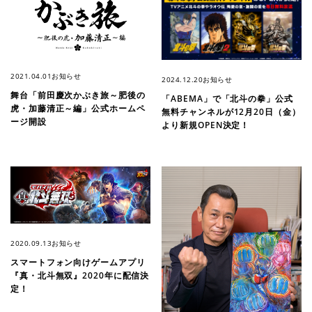
2021.04.01
お知らせ
2024.12.20
お知らせ
舞台「前田慶次かぶき旅～肥後の
「ABEMA」で「北斗の拳」公式
虎・加藤清正～編」公式ホームペ
無料チャンネルが12月20日（金）
ージ開設
より新規OPEN決定！
2020.09.13
お知らせ
スマートフォン向けゲームアプリ
『真・北斗無双』2020年に配信決
定！