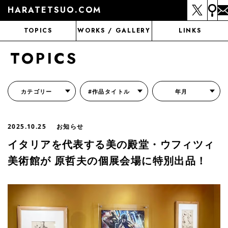
HARATETSUO.COM
TOPICS
WORKS / GALLERY
LINKS
TOPICS
カテゴリー
#作品タイトル
年月
『北斗の拳外伝 天才アミバの異世界覇王伝説』
『北斗の拳 世紀末ドラマ撮影伝』
『蒼天の拳 リジェネシス』
『いくさの子 -織田三郎信長伝-』
『花の慶次～雲のかなたに～』
『前田慶次 かぶき旅』
『北斗の拳 イチゴ味』
『森の戦士ボノロン』
月刊コミックゼノン
2025.10.25
お知らせ
イタリアを代表する美の殿堂・ウフィツィ
美術館が 原哲夫の個展会場に特別出品！