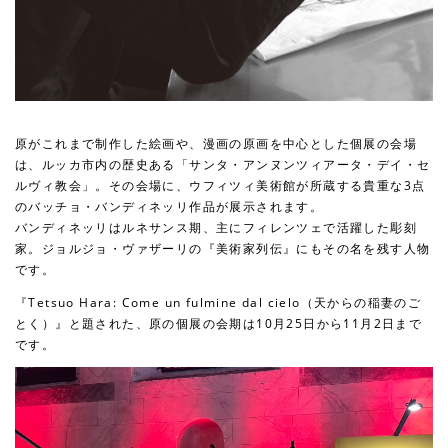
原がこれまで制作した絵画や、漫画の原画を中心とした個展の会場
は、ルッカ市内の歴史ある「サンタ・アンヌンツィアータ・デイ・セ
ルヴィ教会」。その会場に、ウフィツィ美術館が所蔵する貴重な3点
のバッチョ・バンディネッリ作品が展示されます。
バンディネッリはルネサンス期、主にフィレンツェで活躍した彫刻
家。ジョルジョ・ヴァザーリの『美術家列伝』にもその名を残す人物
です。
『Tetsuo Hara: Come un fulmine dal cielo（天からの稲妻のご
とく）』と題された、原の個展の会期は10月25日から11月2日まで
です。