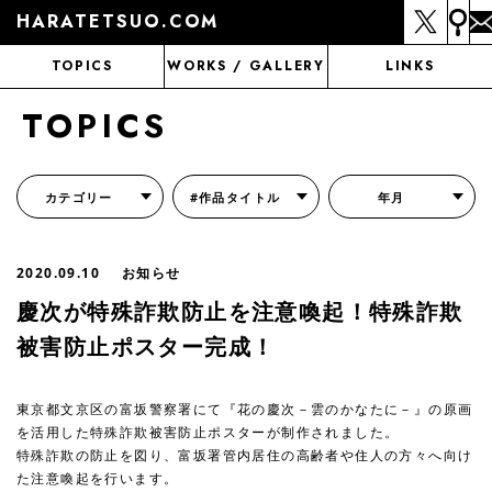
HARATETSUO.COM
TOPICS
WORKS / GALLERY
LINKS
TOPICS
カテゴリー
#作品タイトル
年月
『北斗の拳外伝 天才アミバの異世界覇王伝説』
『北斗の拳 世紀末ドラマ撮影伝』
『蒼天の拳 リジェネシス』
『いくさの子 -織田三郎信長伝-』
『花の慶次～雲のかなたに～』
『前田慶次 かぶき旅』
『北斗の拳 イチゴ味』
『森の戦士ボノロン』
月刊コミックゼノン
2020.09.10
お知らせ
慶次が特殊詐欺防止を注意喚起！特殊詐欺
被害防止ポスター完成！
東京都文京区の富坂警察署にて『花の慶次－雲のかなたに－』の原画
を活用した特殊詐欺被害防止ポスターが制作されました。
特殊詐欺の防止を図り、富坂署管内居住の高齢者や住人の方々へ向け
た注意喚起を行います。