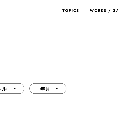
TOPICS
WORKS / G
トル
年月