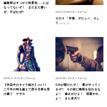
編集部はすっかり秋景色……には
なってないぞ！ まだまだ暑い
ぜ、汗ばむぜ!!
2014.12.04
スタッフルーム
その４ 「卒業、デビュー、そし
て……。」
2018.11.01
スタッフルーム
2016.05.12
スタッフルーム
【作品中のキャラ紹介】vol.11
GWが開けたぞ！ 夏がやってく
二千年の時を越えて西斗月拳を受
るぞ!! その前に梅雨を忘れるな
け継ぐ ヤサカ
よ！ 歯みがけよ！ 宿題やれ
よ！ また来月!!!