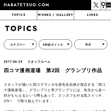
HARATETSUO.COM
TOPICS
WORKS / GALLERY
LINKS
TOPICS
カテゴリー
#作品タイトル
年月
『北斗の拳外伝 天才アミバの異世界覇王伝説』
『北斗の拳 世紀末ドラマ撮影伝』
『蒼天の拳 リジェネシス』
『いくさの子 -織田三郎信長伝-』
『花の慶次～雲のかなたに～』
『前田慶次 かぶき旅』
『北斗の拳 イチゴ味』
『森の戦士ボノロン』
月刊コミックゼノン
2017.06.29
スタッフルーム
四コマ漫画道場 第2回 グランプリ作品
スタッフが描いた四コママンガを原先生自身が採点する『四コ
マ漫画道場』。グランプリと準グランプリには、先生から金一
封がもらえるという噂もあって、スッタフもやる気スイッチ、
ON！ で取り組んでいます。