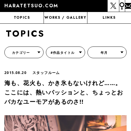
HARATETSUO.COM
TOPICS
WORKS / GALLERY
LINKS
TOPICS
カテゴリー
#作品タイトル
年月
『北斗の拳外伝 天才アミバの異世界覇王伝説』
『北斗の拳 世紀末ドラマ撮影伝』
『蒼天の拳 リジェネシス』
『いくさの子 -織田三郎信長伝-』
『花の慶次～雲のかなたに～』
『前田慶次 かぶき旅』
『北斗の拳 イチゴ味』
『森の戦士ボノロン』
月刊コミックゼノン
2015.08.20
スタッフルーム
海も、花火も、かき氷もないけれど……。
ここには、熱いパッションと、ちょっとお
バカなユーモアがあるのさ!!