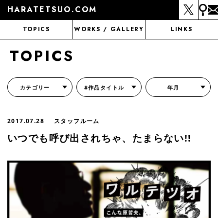
HARATETSUO.COM
TOPICS
WORKS / GALLERY
LINKS
TOPICS
カテゴリー
#作品タイトル
年月
『北斗の拳外伝 天才アミバの異世界覇王伝説』
『北斗の拳 世紀末ドラマ撮影伝』
『蒼天の拳 リジェネシス』
『いくさの子 -織田三郎信長伝-』
『花の慶次～雲のかなたに～』
『前田慶次 かぶき旅』
『北斗の拳 イチゴ味』
『森の戦士ボノロン』
月刊コミックゼノン
2017.07.28
スタッフルーム
いつでも呼び出されちゃ、たまらない!!