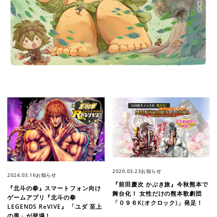
2020.03.23
お知らせ
2024.03.16
お知らせ
『前田慶次 かぶき旅』今秋熊本で
『北斗の拳』スマートフォン向け
舞台化！ 女性だけの熊本歌劇団
ゲームアプリ『北斗の拳
「０９６K(オクロック)」発足！
LEGENDS ReVIVE』 「ユダ 至上
の男」が登場！