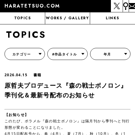
HARATETSUO.COM
TOPICS
WORKS / GALLERY
LINKS
TOPICS
カテゴリー
#作品タイトル
年月
『北斗の拳外伝 天才アミバの異世界覇王伝説』
『北斗の拳 世紀末ドラマ撮影伝』
『蒼天の拳 リジェネシス』
『いくさの子 -織田三郎信長伝-』
『花の慶次～雲のかなたに～』
『前田慶次 かぶき旅』
『北斗の拳 イチゴ味』
『森の戦士ボノロン』
月刊コミックゼノン
2026.04.15
書籍
原哲夫プロデュース『森の戦士ボノロン』
季刊化＆最新号配布のお知らせ
【お知らせ】
このたび、ポラメル『森の戦士ボノロン』は隔月刊から季刊へと刊行
形態が変わることになりました。
4月15日配布号から、春（4月）、夏（7月）、秋（10月）、冬（1