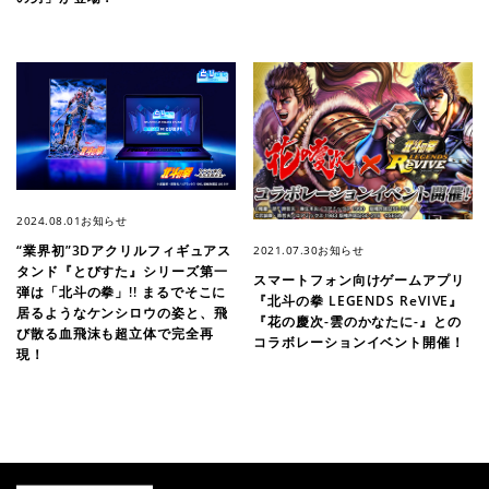
2024.08.01
お知らせ
“業界初”3Dアクリルフィギュアス
2021.07.30
お知らせ
タンド『とびすた』シリーズ第一
スマートフォン向けゲームアプリ
弾は「北斗の拳」!! まるでそこに
『北斗の拳 LEGENDS ReVIVE』
居るようなケンシロウの姿と、飛
『花の慶次-雲のかなたに-』との
び散る血飛沫も超立体で完全再
コラボレーションイベント開催！
現！