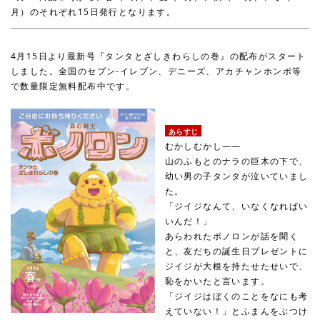
月）のそれぞれ15日発行となります。
4月15日より最新号『タンタとざしきわらしの巻』の配布がスタート
しました。全国のセブン-イレブン、デニーズ、アカチャンホンポ等
で数量限定無料配布中です。
あらすじ
むかしむかし——
山のふもとのナラの巨木の下で、
幼い男の子タンタが泣いていまし
た。
「ジイジなんて、いなくなればい
いんだ！」
あらわれたボノロンが話を聞く
と、友だちの誕生日プレゼントに
ジイジが大根を持たせたせいで、
恥をかいたと言います。
「ジイジはぼくのことをなにも考
えていない！」とふまんをぶつけ