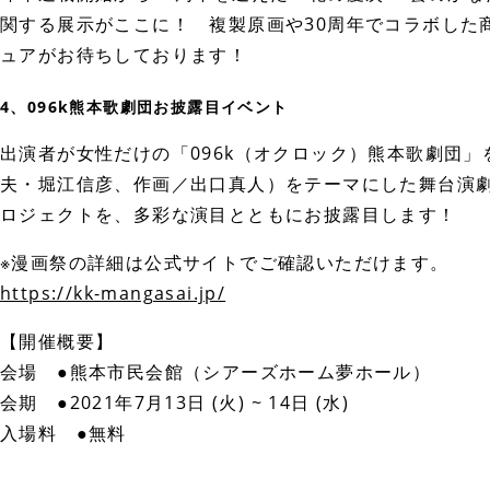
関する展示がここに！ 複製原画や30周年でコラボした
ュアがお待ちしております！
4、096k熊本歌劇団お披露目イベント
出演者が女性だけの「096k（オクロック）熊本歌劇団
夫・堀江信彦、作画／出口真人）をテーマにした舞台演劇
ロジェクトを、多彩な演目とともにお披露目します！
※漫画祭の詳細は公式サイトでご確認いただけます。
https://kk-mangasai.jp/
【開催概要】
会場 ●熊本市民会館（シアーズホーム夢ホール）
会期 ●2021年7月13日 (火) ~ 14日 (水)
入場料 ●無料