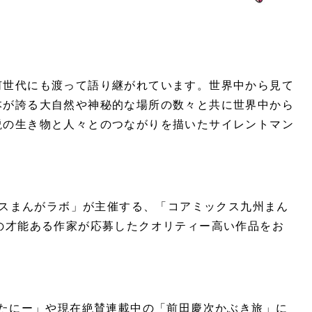
何世代にも渡って語り継がれています。世界中から見て
本が誇る大自然や神秘的な場所の数々と共に世界中から
説の生き物と人々とのつながりを描いたサイレントマン
。
クスまんがラボ」が主催する、「コアミックス九州まん
の才能ある作家が応募したクオリティー高い作品をお
なたにー」や現在絶賛連載中の「前田慶次かぶき旅」に