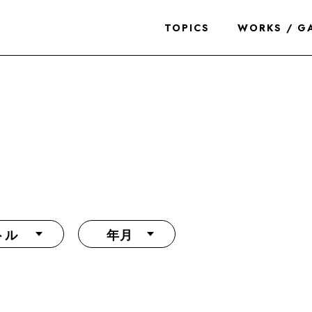
TOPICS
WORKS / G
トル
年月