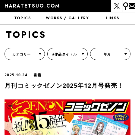
HARATETSUO.COM
TOPICS
WORKS / GALLERY
LINKS
TOPICS
カテゴリー
#作品タイトル
年月
『北斗の拳外伝 天才アミバの異世界覇王伝説』
『北斗の拳 世紀末ドラマ撮影伝』
『蒼天の拳 リジェネシス』
『いくさの子 -織田三郎信長伝-』
『花の慶次～雲のかなたに～』
『前田慶次 かぶき旅』
『北斗の拳 イチゴ味』
『森の戦士ボノロン』
月刊コミックゼノン
2025.10.24
書籍
月刊コミックゼノン2025年12月号発売！