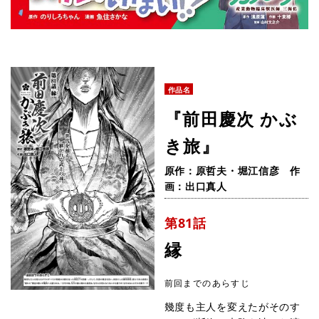
作品名
『前田慶次 かぶ
き旅』
原作：原哲夫・堀江信彦 作
画：出口真人
第81話
縁
前回までのあらすじ
幾度も主人を変えたがそのす