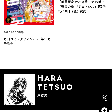
『前田慶次 かぶき旅』第19巻・
『蒼天の拳 リジェネシス』第5巻
7月18日（金）発売！
2025.08.25
書籍
月刊コミックゼノン2025年10月
号発売！
HARA
TETSUO
原哲夫