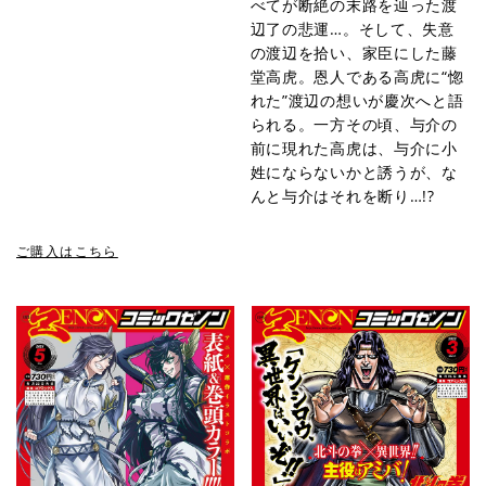
べてが断絶の末路を辿った渡
辺了の悲運…。そして、失意
の渡辺を拾い、家臣にした藤
堂高虎。恩人である高虎に“惚
れた”渡辺の想いが慶次へと語
られる。一方その頃、与介の
前に現れた高虎は、与介に小
姓にならないかと誘うが、な
んと与介はそれを断り…!?
ご購入はこちら