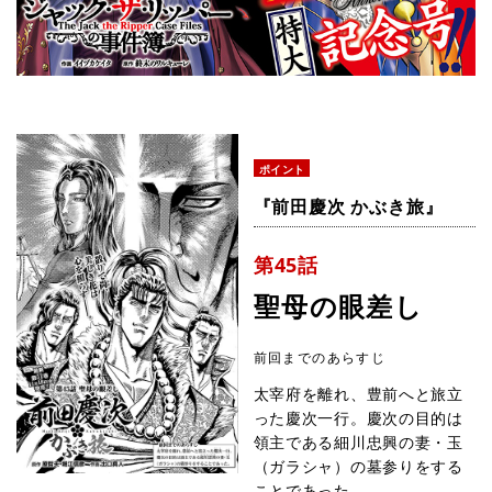
ポイント
『前田慶次 かぶき旅』
第45話
聖母の眼差し
前回までのあらすじ
太宰府を離れ、豊前へと旅立
った慶次一行。慶次の目的は
領主である細川忠興の妻・玉
（ガラシャ）の墓参りをする
ことであった