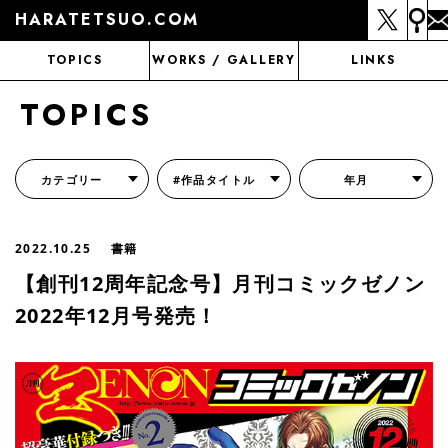
HARATETSUO.COM
TOPICS
WORKS / GALLERY
LINKS
TOPICS
カテゴリー
#作品タイトル
年月
『北斗の拳外伝 天才アミバの異世界覇王伝説』
『北斗の拳 世紀末ドラマ撮影伝』
『蒼天の拳 リジェネシス』
『いくさの子 -織田三郎信長伝-』
『花の慶次～雲のかなたに～』
『前田慶次 かぶき旅』
『北斗の拳 イチゴ味』
『森の戦士ボノロン』
月刊コミックゼノン
2022.10.25
書籍
【創刊12周年記念号】月刊コミックゼノン
2022年12月号発売！