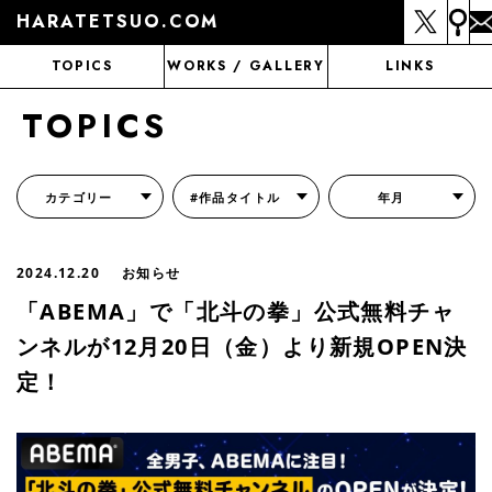
HARATETSUO.COM
TOPICS
WORKS / GALLERY
LINKS
TOPICS
カテゴリー
#作品タイトル
年月
『北斗の拳外伝 天才アミバの異世界覇王伝説』
『北斗の拳 世紀末ドラマ撮影伝』
『蒼天の拳 リジェネシス』
『いくさの子 -織田三郎信長伝-』
『花の慶次～雲のかなたに～』
『前田慶次 かぶき旅』
『北斗の拳 イチゴ味』
『森の戦士ボノロン』
月刊コミックゼノン
2024.12.20
お知らせ
「ABEMA」で「北斗の拳」公式無料チャ
ンネルが12月20日（金）より新規OPEN決
定！