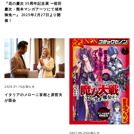
『花の慶次 35周年記念展 ー前田
慶次・熊本マンガアーツにて傾奇
御免ー』 2025年2月27日より開
催！
2026.01.16
お知らせ
イタリアのメローニ首相と原哲夫
が面会
2021.05.25
お知らせ