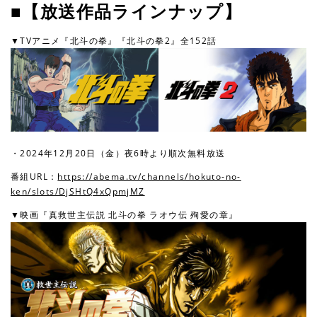
■【放送作品ラインナップ】
▼TVアニメ『北斗の拳』『北斗の拳2』全152話
・2024年12月20日（金）夜6時より順次無料放送
番組URL：
https://abema.tv/channels/hokuto-no-
ken/slots/DjSHtQ4xQpmjMZ
▼映画『真救世主伝説 北斗の拳 ラオウ伝 殉愛の章』