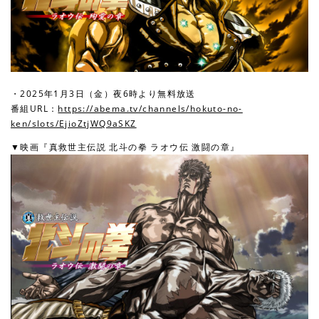
・2025年1月3日（金）夜6時より無料放送
番組URL：
https://abema.tv/channels/hokuto-no-
ken/slots/EjioZtjWQ9aSKZ
▼映画『真救世主伝説 北斗の拳 ラオウ伝 激闘の章』