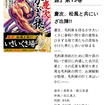
慶次、松風と共にい
ざ出陣!!
慶次、毛利家を揺るがす大い
くさに参戦!! 関ケ原の遺恨を
ひきずる地で漢たちの意地を
かけた果たし合いが始まる
――。
毛利家存続のために関ケ原の
戦いで徳川に内通した吉川広
家と、その広家を裏切り者と
罵る毛利家の間で、お家騒動
が勃発。毛利家の行く末はい
かに――。
原作／原哲夫・堀江信彦
作画／出口真人
判型: B6判