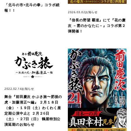
「北斗の市×北斗の拳」コラボ続
報！！
2026.03.02
お知らせ
『信長の野望 覇道』にて『花の慶
次 －雲のかなたに－』コラボ第２
弾開催！
2022.02.14
お知らせ
舞台『前田慶次 かぶき旅〜肥後の
虎・加藤清正〜編』 ２月１８日
（金）・１９日（土）わくわく座
定期公演中止と ２月２6日
（土）・２7日（日） 鶴屋特別公
演延期のお知らせ