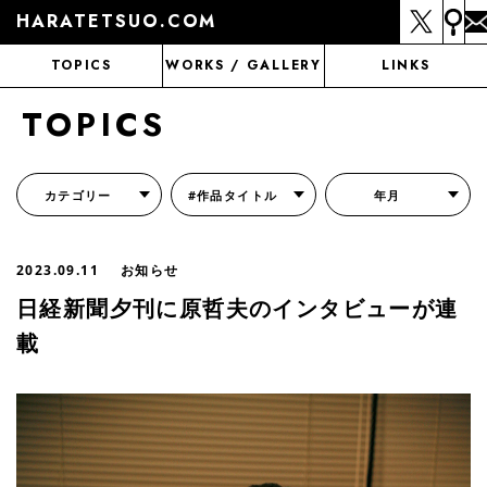
HARATETSUO.COM
TOPICS
WORKS / GALLERY
LINKS
TOPICS
カテゴリー
#作品タイトル
年月
『北斗の拳外伝 天才アミバの異世界覇王伝説』
『北斗の拳 世紀末ドラマ撮影伝』
『蒼天の拳 リジェネシス』
『いくさの子 -織田三郎信長伝-』
『花の慶次～雲のかなたに～』
『前田慶次 かぶき旅』
『北斗の拳 イチゴ味』
『森の戦士ボノロン』
月刊コミックゼノン
2023.09.11
お知らせ
日経新聞夕刊に原哲夫のインタビューが連
載