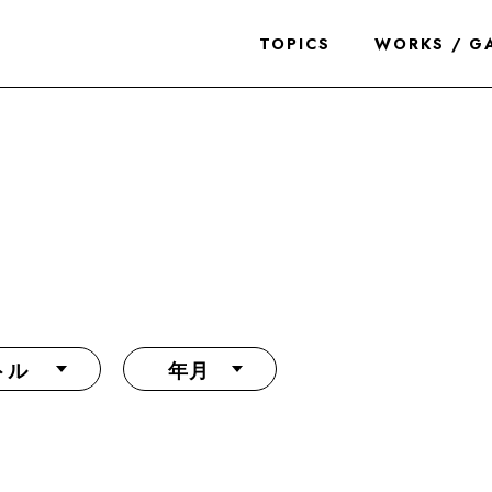
TOPICS
WORKS / G
トル
年月