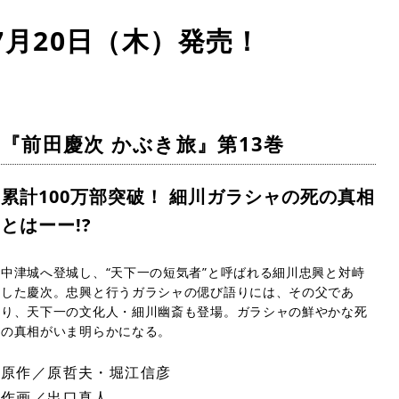
7月20日（木）発売！
『前田慶次 かぶき旅』第13巻
累計100万部突破！ 細川ガラシャの死の真相
とはーー!?
中津城へ登城し、“天下一の短気者”と呼ばれる細川忠興と対峙
した慶次。忠興と行うガラシャの偲び語りには、その父であ
り、天下一の文化人・細川幽斎も登場。ガラシャの鮮やかな死
の真相がいま明らかになる。
原作／原哲夫・堀江信彦
作画／出口真人