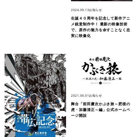
2024.09.13
お知らせ
生誕４０周年を記念して新作アニ
メ鋭意制作中！ 最新の映像技術
で、原作の魅力を余すことなく忠
実に映像化
2021.04.01
お知らせ
舞台「前田慶次かぶき旅～肥後の
虎・加藤清正～編」公式ホームペ
ージ開設