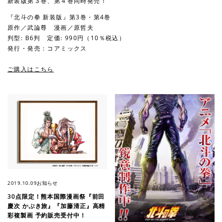
新装版第３巻、第４巻同時発売！
『北斗の拳 新装版』第3巻・第4巻
原作／武論尊 漫画／原哲夫
判型: B6判 定価: 990円（10％税込）
発行・発売：コアミックス
ご購入はこちら
2019.10.09
お知らせ
30点限定！熊本国際漫画祭『前田
慶次 かぶき旅』『加藤清正』高精
彩複製画 予約販売受付中！