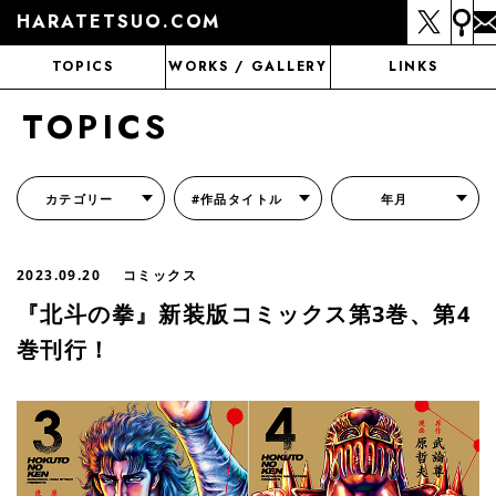
HARATETSUO.COM
TOPICS
WORKS / GALLERY
LINKS
TOPICS
カテゴリー
#作品タイトル
年月
『北斗の拳外伝 天才アミバの異世界覇王伝説』
『北斗の拳 世紀末ドラマ撮影伝』
『蒼天の拳 リジェネシス』
『いくさの子 -織田三郎信長伝-』
『花の慶次～雲のかなたに～』
『前田慶次 かぶき旅』
『北斗の拳 イチゴ味』
『森の戦士ボノロン』
月刊コミックゼノン
2023.09.20
コミックス
『北斗の拳』新装版コミックス第3巻、第4
巻刊行！