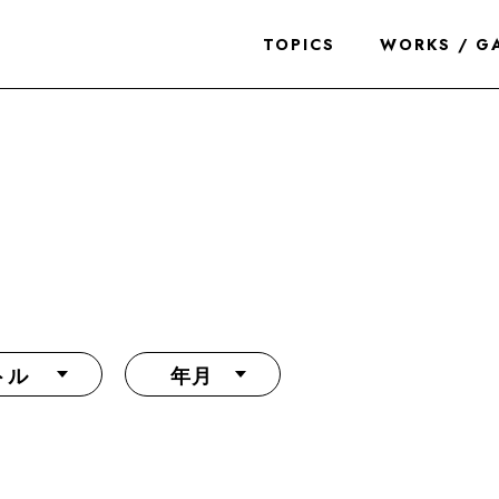
TOPICS
WORKS / G
トル
年月