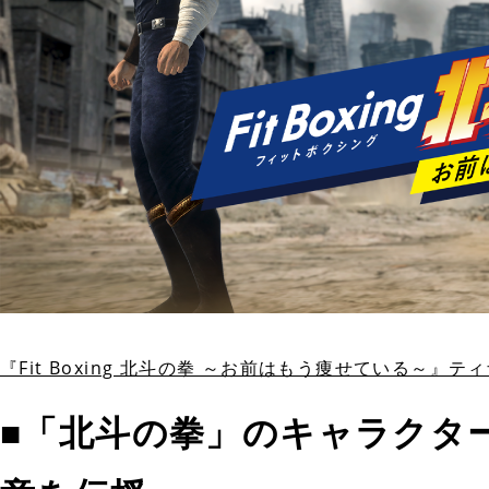
『Fit Boxing 北斗の拳 ～お前はもう痩せている～』
■「北斗の拳」のキャラクター達が