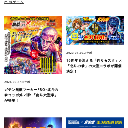
mixiゲーム
2023.04.26
コラボ
16周年を迎える「釣り★スタ」と
「北斗の拳」の大型コラボが開催
決定！
2026.02.27
コラボ
ガテン無敵マーカーPRO×北斗の
拳コラボ第２弾! 「南斗六聖拳」
が登場！