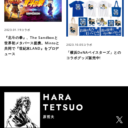
2023.01.19
コラボ
『北⽃の拳』、The Sandboxと
世界初メタバース提携。Mintoと
2023.10.05
コラボ
共同で『世紀末LAND』をプロデ
「横浜DeNAベイスターズ」との
ュース
コラボグッズ販売中!
HARA
TETSUO
原哲夫