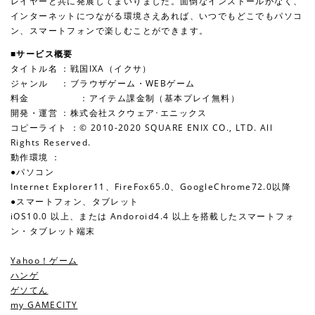
レイヤーと共に発展してまいりました。面倒なインストールがなく、
インターネットにつながる環境さえあれば、いつでもどこでもパソコ
ン、スマートフォンで楽しむことができます。
■サービス概要
タイトル名 ：戦国IXA（イクサ）
ジャンル ：ブラウザゲーム・WEBゲーム
料金 ：アイテム課金制（基本プレイ無料）
開発・運営 ：株式会社スクウェア･エニックス
コピーライト ：© 2010-2020 SQUARE ENIX CO., LTD. All
Rights Reserved.
動作環境 ：
●パソコン
Internet Explorer11、FireFox65.0、GoogleChrome72.0以降
●スマートフォン、タブレット
iOS10.0 以上、または Andoroid4.4 以上を搭載したスマートフォ
ン・タブレット端末
Yahoo！ゲーム
ハンゲ
ゲソてん
my GAMECITY