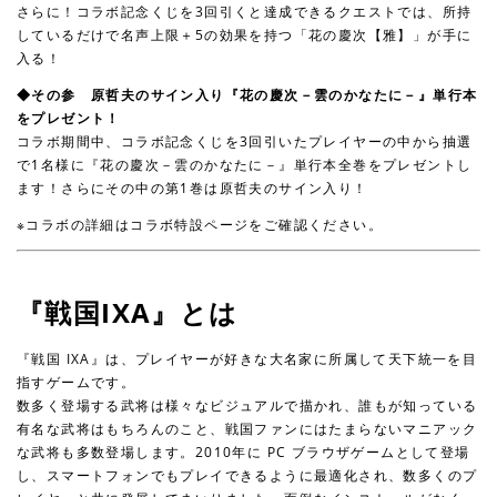
さらに！コラボ記念くじを3回引くと達成できるクエストでは、所持
しているだけで名声上限＋5の効果を持つ「花の慶次【雅】」が手に
入る！
◆その参 原哲夫のサイン入り『花の慶次－雲のかなたに－』単行本
をプレゼント！
コラボ期間中、コラボ記念くじを3回引いたプレイヤーの中から抽選
で1名様に『花の慶次－雲のかなたに－』単行本全巻をプレゼントし
ます！さらにその中の第1巻は原哲夫のサイン入り！
※コラボの詳細はコラボ特設ページをご確認ください。
『戦国IXA』とは
『戦国 IXA』は、プレイヤーが好きな大名家に所属して天下統一を目
指すゲームです。
数多く登場する武将は様々なビジュアルで描かれ、誰もが知っている
有名な武将はもちろんのこと、戦国ファンにはたまらないマニアック
な武将も多数登場します。2010年に PC ブラウザゲームとして登場
し、スマートフォンでもプレイできるように最適化され、数多くのプ