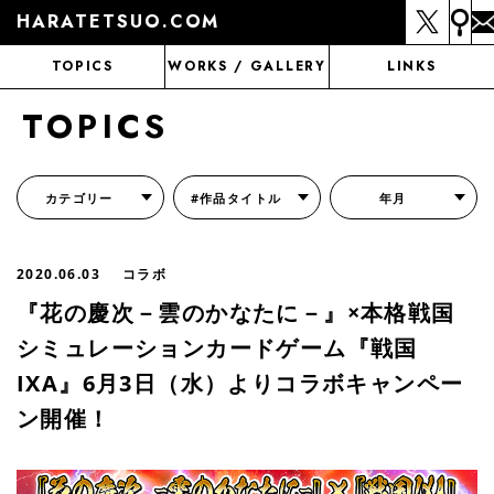
HARATETSUO.COM
TOPICS
WORKS / GALLERY
LINKS
TOPICS
カテゴリー
#作品タイトル
年月
『北斗の拳外伝 天才アミバの異世界覇王伝説』
『北斗の拳 世紀末ドラマ撮影伝』
『蒼天の拳 リジェネシス』
『いくさの子 -織田三郎信長伝-』
『花の慶次～雲のかなたに～』
『前田慶次 かぶき旅』
『北斗の拳 イチゴ味』
『森の戦士ボノロン』
月刊コミックゼノン
2020.06.03
コラボ
『花の慶次－雲のかなたに－』×本格戦国
シミュレーションカードゲーム『戦国
IXA』6月3日（水）よりコラボキャンペー
ン開催！