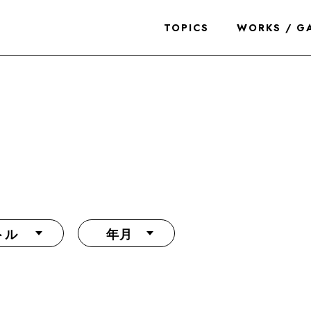
TOPICS
WORKS / G
トル
年月