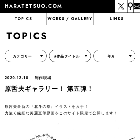
HARATETSUO.COM
TOPICS
WORKS / GALLERY
LINKS
TOPICS
カテゴリー
#作品タイトル
年月
『北斗の拳外伝 天才アミバの異世界覇王伝説』
『北斗の拳 世紀末ドラマ撮影伝』
『蒼天の拳 リジェネシス』
『いくさの子 -織田三郎信長伝-』
『花の慶次～雲のかなたに～』
『前田慶次 かぶき旅』
『北斗の拳 イチゴ味』
『森の戦士ボノロン』
月刊コミックゼノン
2020.12.18
制作現場
原哲夫ギャラリー！ 第五弾！
原哲夫最新の『北斗の拳』イラストを入手！
力強く繊細な美麗直筆原画をこのサイト限定で公開します！