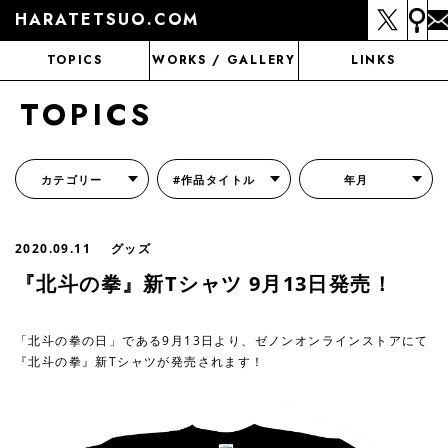
HARATETSUO.COM
TOPICS
WORKS / GALLERY
LINKS
TOPICS
カテゴリー
#作品タイトル
年月
『北斗の拳外伝 天才アミバの異世界覇王伝説』
『北斗の拳 世紀末ドラマ撮影伝』
『蒼天の拳 リジェネシス』
『いくさの子 -織田三郎信長伝-』
『花の慶次～雲のかなたに～』
『前田慶次 かぶき旅』
『北斗の拳 イチゴ味』
『森の戦士ボノロン』
月刊コミックゼノン
2020.09.11
グッズ
『北斗の拳』新Tシャツ 9月13日発売！
「北斗の拳の日」である9月13日より、ゼノンオンラインストアにて
『北斗の拳』新Tシャツが発売されます！