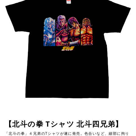
【北斗の拳 Tシャツ 北斗四兄弟】
「北斗の拳」４兄弟のTシャツが遂に発売。色合いなど、細部に拘り