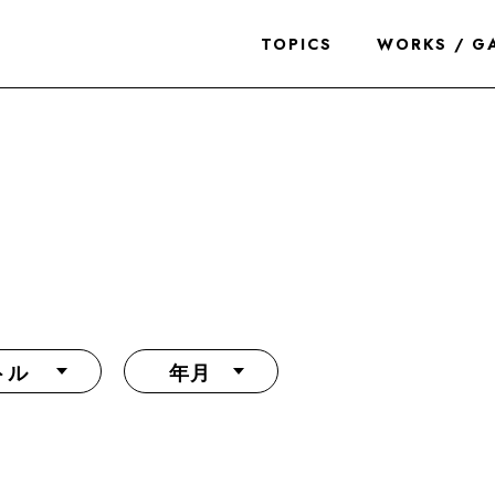
TOPICS
WORKS / G
トル
年月