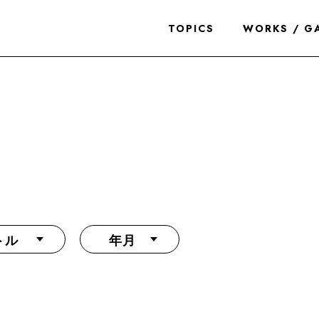
TOPICS
WORKS / G
トル
年月