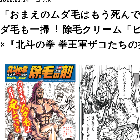
2020.03.24
コラボ
「おまえのムダ⽑はもう死んで
ダ⽑も⼀掃︕ 除毛クリーム「ピ
×『北斗の拳 拳王軍ザコたち