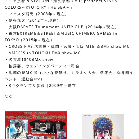
・ＦＭ京都 α STATION「海の京都ＤＭＯ presents SEVEN
COLORS～KYOTO RY THE SEA～」
・フェスタ飛天（2008年～現在）
・伊根花火（2012年～現在）
・大阪DARATS Tounament UNITY CUP（2014年～現在）
・東京EXTREME＆STREET＆MUSIC CHIMERA GAMES in
TOKYO（2015年～現在）
・CROSS FIVE 名古屋・福岡・宮城・大阪 MTB ＆BMx show MC
・AMEFES in TOHOKU FMX show MC
・名古屋1040BMX show
・披露宴、ウェディングパーティー司会
・地域の祭ＭＣ等（小さな夏祭り、カラオケ大会、敬老会、保育園イ
ベント、運動会etc）
・R-1グランプリ参戦（2009年～現在）
など