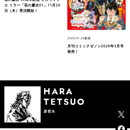
エ ミラー「花の慶次01」11月20
日（木）受注開始！
2026.01.26
書籍
月刊コミックゼノン2026年3月号
発売！
HARA
TETSUO
原哲夫