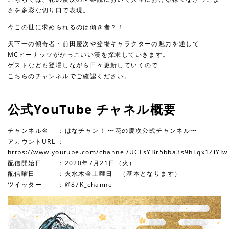
さを多彩な切り口で表現。
今この世に求められるのは傾き者？！
天下一の傾奇者・前田慶次や登場キャラクターの魅力を通して
MCピーナッツがかっこいい漢を探求していきます。
ゲストなども登場しながら日々更新していくので
こちらのチャンネルでご確認ください。
公式YouTube チャネル概要
チャンネル名 ：はなチャン！ 〜花の慶次公式チャンネル〜
アカウントURL ：
https://www.youtube.com/channel/UCFsYBr5bba3s9hLqx1ZiYIw
配信開始日 ：2020年7月21日（火）
配信曜日 ：火水木金土曜日 （基本となります）
ツイッター ：@87K_channel