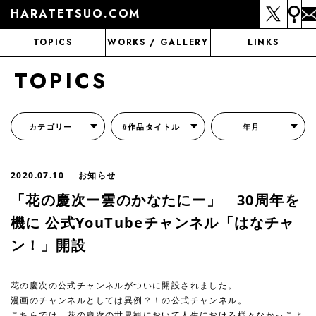
HARATETSUO.COM
TOPICS
WORKS / GALLERY
LINKS
TOPICS
カテゴリー
#作品タイトル
年月
『北斗の拳外伝 天才アミバの異世界覇王伝説』
『北斗の拳 世紀末ドラマ撮影伝』
『蒼天の拳 リジェネシス』
『いくさの子 -織田三郎信長伝-』
『花の慶次～雲のかなたに～』
『前田慶次 かぶき旅』
『北斗の拳 イチゴ味』
『森の戦士ボノロン』
月刊コミックゼノン
2020.07.10
お知らせ
「花の慶次ー雲のかなたにー」 30周年を
機に 公式YouTubeチャンネル「はなチャ
ン！」開設
花の慶次の公式チャンネルがついに開設されました。
漫画のチャンネルとしては異例？！の公式チャンネル。
こちらでは、花の慶次の世界観において人生における様々なかっこよ