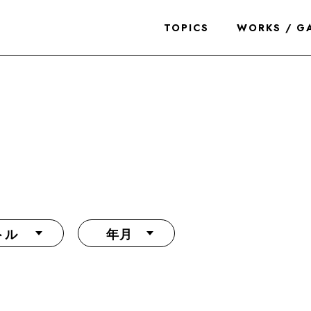
TOPICS
WORKS / G
トル
年月