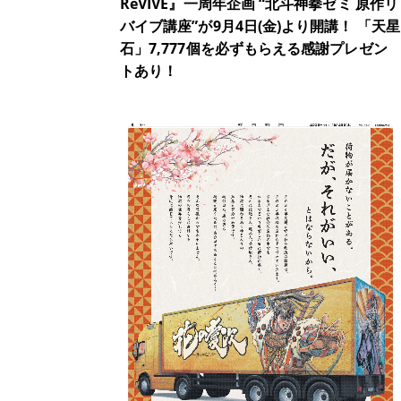
ReVIVE』一周年企画 “北斗神拳ゼミ 原作リ
バイブ講座”が9月4日(金)より開講！ 「天星
石」7,777個を必ずもらえる感謝プレゼン
トあり！