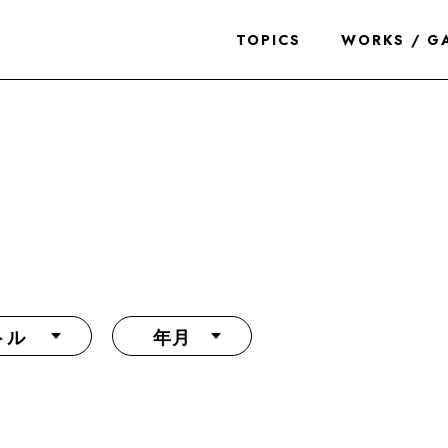
TOPICS
WORKS / G
トル
年月