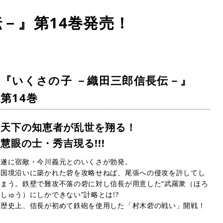
－』第14巻発売！
『いくさの子 －織田三郎信長伝－』
第14巻
天下の知恵者が乱世を翔る！
慧眼の士・秀吉現る!!!
遂に宿敵・今川義元とのいくさが勃発。
国境沿いに築かれた砦を攻略せねば、尾張への侵攻を許してし
まう。鉄壁で難攻不落の砦に対し信長が用意した“武羅衆（ほろ
しゅう）にしかできない”計略とは!?
歴史上、信長が初めて鉄砲を使用した「村木砦の戦い」開戦！