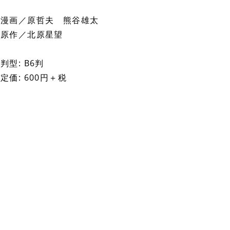
漫画／原哲夫 熊谷雄太
原作／北原星望
判型: B6判
定価: 600円＋税