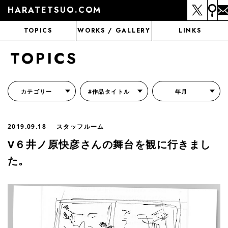
HARATETSUO.COM
TOPICS
WORKS / GALLERY
LINKS
TOPICS
カテゴリー
#作品タイトル
年月
『北斗の拳外伝 天才アミバの異世界覇王伝説』
『北斗の拳 世紀末ドラマ撮影伝』
『蒼天の拳 リジェネシス』
『いくさの子 -織田三郎信長伝-』
『花の慶次～雲のかなたに～』
『前田慶次 かぶき旅』
『北斗の拳 イチゴ味』
『森の戦士ボノロン』
月刊コミックゼノン
2019.09.18
スタッフルーム
V６井ノ原快彦さんの舞台を観に行きまし
た。