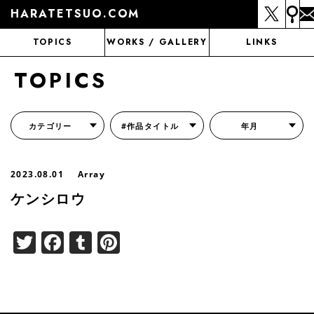
HARATETSUO.COM
TOPICS
WORKS / GALLERY
LINKS
TOPICS
カテゴリー
#作品タイトル
年月
『北斗の拳外伝 天才アミバの異世界覇王伝説』
『北斗の拳 世紀末ドラマ撮影伝』
『蒼天の拳 リジェネシス』
『いくさの子 -織田三郎信長伝-』
『花の慶次～雲のかなたに～』
『前田慶次 かぶき旅』
『北斗の拳 イチゴ味』
『森の戦士ボノロン』
月刊コミックゼノン
2023.08.01
Array
ケンシロウ
Twitter
Facebook
Tumblr
Pinterest