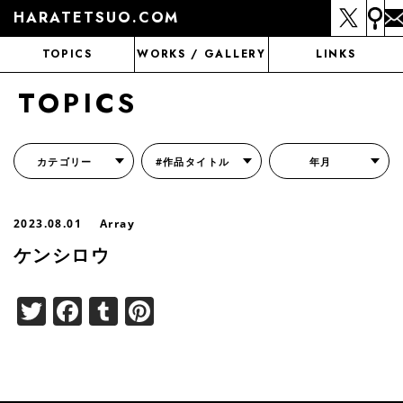
HARATETSUO.COM
TOPICS
WORKS / GALLERY
LINKS
TOPICS
カテゴリー
#作品タイトル
年月
『北斗の拳外伝 天才アミバの異世界覇王伝説』
『北斗の拳 世紀末ドラマ撮影伝』
『蒼天の拳 リジェネシス』
『いくさの子 -織田三郎信長伝-』
『花の慶次～雲のかなたに～』
『前田慶次 かぶき旅』
『北斗の拳 イチゴ味』
『森の戦士ボノロン』
月刊コミックゼノン
2023.08.01
Array
ケンシロウ
Twitter
Facebook
Tumblr
Pinterest