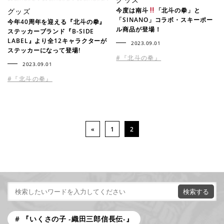
今度は南斗
「北斗の拳」と
グッズ
「SINANO」コラボ・スキーポー
今年40周年を迎える『北斗の拳』
ル商品が登場！
ステッカーブランド『B-SIDE
LABEL』より全12キャラクターが
2023.09.01
ステッカーになって登場!
#『北斗の拳』
2023.09.01
#『北斗の拳』
«
1
2
『いくさの子 -織田三郎信長伝-』