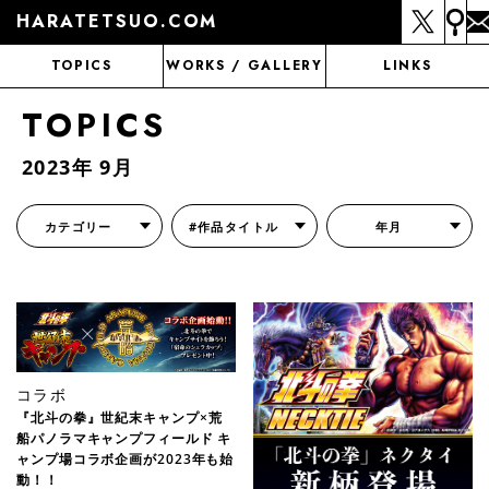
HARATETSUO.COM
TOPICS
WORKS / GALLERY
LINKS
TOPICS
2023年 9月
カテゴリー
#作品タイトル
年月
『北斗の拳外伝 天才アミバの異世界覇王伝説』
『北斗の拳 世紀末ドラマ撮影伝』
『蒼天の拳 リジェネシス』
『いくさの子 -織田三郎信長伝-』
『花の慶次～雲のかなたに～』
『前田慶次 かぶき旅』
『北斗の拳 イチゴ味』
『森の戦士ボノロン』
月刊コミックゼノン
コラボ
『北斗の拳』世紀末キャンプ×荒
船パノラマキャンプフィールド キ
ャンプ場コラボ企画が2023年も始
動！！