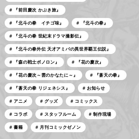
『前田慶次 かぶき旅』
『北斗の拳 イチゴ味』
『北斗の拳』
『北斗の拳 世紀末ドラマ撮影伝』
『北斗の拳外伝 天才アミバの異世界覇王伝説』
『森の戦士ボノロン』
『花の慶次』
『花の慶次～雲のかなたに～』
『蒼天の拳』
『蒼天の拳 リジェネシス』
お知らせ
アニメ
グッズ
コミックス
コラボ
スタッフルーム
制作現場
書籍
月刊コミックゼノン