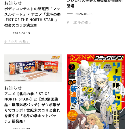
ンシロウの等身大黄金像が全国初
お知らせ
登場！
ボディコンテストの登竜門「マッ
スルゲート」 × アニメ「北斗の拳
2026.06.03
-FIST OF THE NORTH STAR-」
#『北斗の拳』
宿命のコラボ決定!!!
2026.06.19
#『北斗の拳』
お知らせ
アニメ【北斗の拳-FIST OF
NORTH STAR-】と【第3類医薬
品・鎮痛温感パッチ】がツボ繋が
りでコラボ！世紀末のコリと疲れ
を癒やす『北斗の拳ホットパッ
チ』新発売！