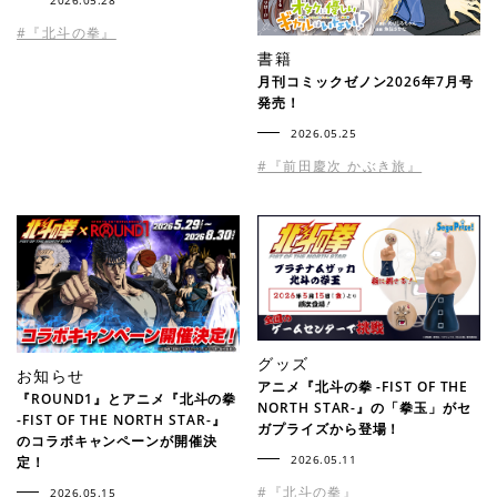
2026.05.28
#『北斗の拳』
書籍
月刊コミックゼノン2026年7月号
発売！
2026.05.25
#『前田慶次 かぶき旅』
グッズ
お知らせ
アニメ『北斗の拳 -FIST OF THE
『ROUND1』とアニメ『北斗の拳
NORTH STAR-』の「拳玉」がセ
-FIST OF THE NORTH STAR-』
ガプライズから登場！
のコラボキャンペーンが開催決
2026.05.11
定！
#『北斗の拳』
2026.05.15