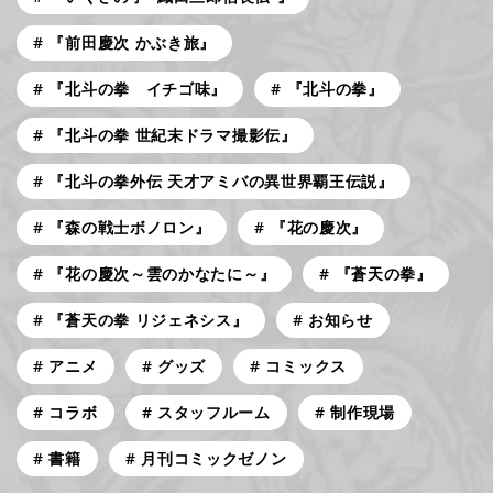
『前田慶次 かぶき旅』
『北斗の拳 イチゴ味』
『北斗の拳』
『北斗の拳 世紀末ドラマ撮影伝』
『北斗の拳外伝 天才アミバの異世界覇王伝説』
『森の戦士ボノロン』
『花の慶次』
『花の慶次～雲のかなたに～』
『蒼天の拳』
『蒼天の拳 リジェネシス』
お知らせ
アニメ
グッズ
コミックス
コラボ
スタッフルーム
制作現場
書籍
月刊コミックゼノン