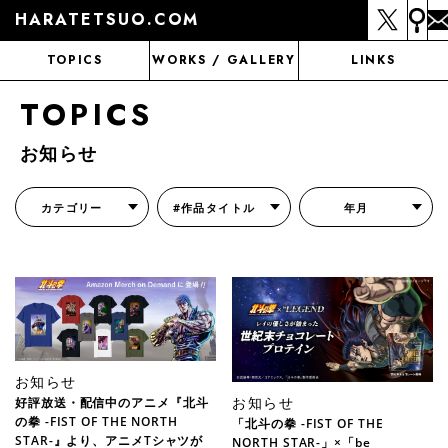
HARATETSUO.COM
TOPICS
WORKS / GALLERY
LINKS
TOPICS
お知らせ
カテゴリー
#作品タイトル
年月
『北斗の拳外伝 天才アミバの異世界覇王伝説』
『北斗の拳 世紀末ドラマ撮影伝』
『蒼天の拳 リジェネシス』
『いくさの子 -織田三郎信長伝-』
『花の慶次～雲のかなたに～』
『前田慶次 かぶき旅』
『北斗の拳 イチゴ味』
『森の戦士ボノロン』
月刊コミックゼノン
お知らせ
お知らせ
好評放送・配信中のアニメ『北斗
の拳 -FIST OF THE NORTH
「北斗の拳 -FIST OF THE
STAR-』より、アニメTシャツが
NORTH STAR-」×「be