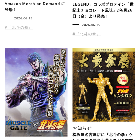
Amazon Merch on Demand に
LEGEND」コラボプロテイン「世
登場！
紀末チョコレート風味」が6月26
日（金）より発売！
2026.06.19
2026.06.19
#『北斗の拳』
#『北斗の拳』
お知らせ
松坂屋名古屋店に『北斗の拳』ケ