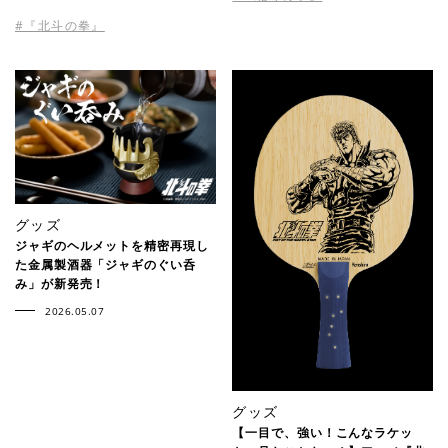
#『北斗の拳』
グッズ
ジャギのヘルメットを精密再現し
た金属製酒器「ジャギのぐい呑
み」が新発売！
2026.05.07
グッズ
【一目で、強い！こんなラケッ