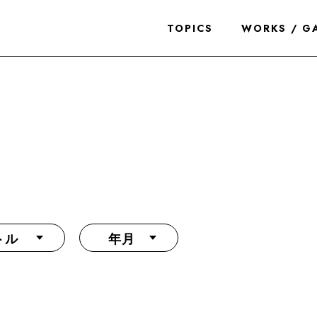
TOPICS
WORKS / G
トル
年月