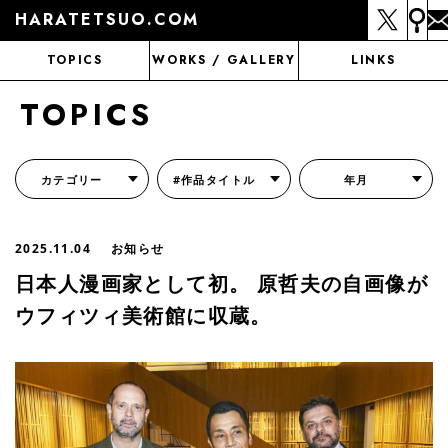
HARATETSUO.COM
TOPICS
WORKS / GALLERY
LINKS
TOPICS
カテゴリー
#作品タイトル
年月
『北斗の拳外伝 天才アミバの異世界覇王伝説』
『北斗の拳 世紀末ドラマ撮影伝』
『蒼天の拳 リジェネシス』
『いくさの子 -織田三郎信長伝-』
『花の慶次～雲のかなたに～』
『前田慶次 かぶき旅』
『北斗の拳 イチゴ味』
『森の戦士ボノロン』
月刊コミックゼノン
2025.11.04
お知らせ
日本人漫画家として初。 原哲夫の自画像が
ウフィツィ美術館に収蔵。