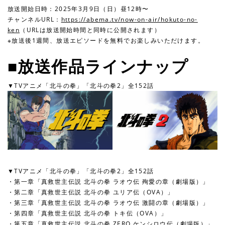
放送開始日時：2025年3月9日（日）昼12時〜
チャンネルURL：
https://abema.tv/now-on-air/hokuto-no-
ken
（URLは放送開始時間と同時に公開されます）
※放送後1週間、放送エピソードを無料でお楽しみいただけます。
■放送作品ラインナップ
▼TVアニメ「北斗の拳」「北斗の拳2」全152話
▼TVアニメ「北斗の拳」「北斗の拳2」全152話
・第一章「真救世主伝説 北斗の拳 ラオウ伝 殉愛の章（劇場版）」
・第二章「真救世主伝説 北斗の拳 ユリア伝（OVA）」
・第三章「真救世主伝説 北斗の拳 ラオウ伝 激闘の章（劇場版）」
・第四章「真救世主伝説 北斗の拳 トキ伝（OVA）」
・第五章「真救世主伝説 北斗の拳 ZERO ケンシロウ伝（劇場版）」