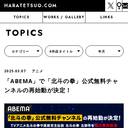
HARATETSUO.COM
TOPICS
WORKS / GALLERY
LINKS
TOPICS
カテゴリー
#作品タイトル
年月
『北斗の拳外伝 天才アミバの異世界覇王伝説』
『北斗の拳 世紀末ドラマ撮影伝』
『蒼天の拳 リジェネシス』
『いくさの子 -織田三郎信長伝-』
『花の慶次～雲のかなたに～』
『前田慶次 かぶき旅』
『北斗の拳 イチゴ味』
『森の戦士ボノロン』
月刊コミックゼノン
2025.03.07
アニメ
「ABEMA」で「北斗の拳」公式無料チャ
ンネルの再始動が決定！