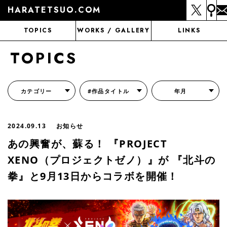
HARATETSUO.COM
TOPICS
WORKS / GALLERY
LINKS
TOPICS
カテゴリー
#作品タイトル
年月
『北斗の拳外伝 天才アミバの異世界覇王伝説』
『北斗の拳 世紀末ドラマ撮影伝』
『蒼天の拳 リジェネシス』
『いくさの子 -織田三郎信長伝-』
『花の慶次～雲のかなたに～』
『前田慶次 かぶき旅』
『北斗の拳 イチゴ味』
『森の戦士ボノロン』
月刊コミックゼノン
2024.09.13
お知らせ
あの興奮が、蘇る！ 『PROJECT
XENO（プロジェクトゼノ）』が 『北斗の
拳』と9月13日からコラボを開催！