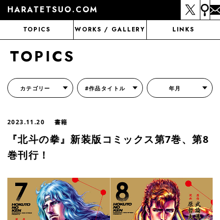
HARATETSUO.COM
TOPICS
WORKS / GALLERY
LINKS
TOPICS
カテゴリー
#作品タイトル
年月
『北斗の拳外伝 天才アミバの異世界覇王伝説』
『北斗の拳 世紀末ドラマ撮影伝』
『蒼天の拳 リジェネシス』
『いくさの子 -織田三郎信長伝-』
『花の慶次～雲のかなたに～』
『前田慶次 かぶき旅』
『北斗の拳 イチゴ味』
『森の戦士ボノロン』
月刊コミックゼノン
2023.11.20
書籍
『北斗の拳』新装版コミックス第7巻、第8
巻刊行！