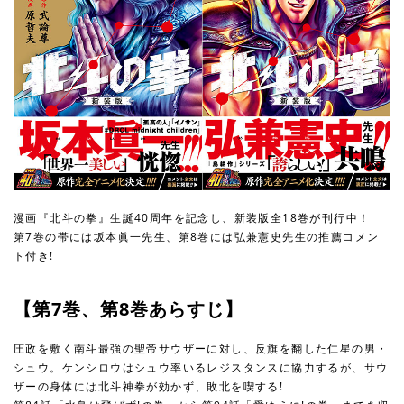
漫画『北斗の拳』生誕40周年を記念し、新装版全18巻が刊行中！
第7巻の帯には坂本眞一先生、第8巻には弘兼憲史先生の推薦コメン
ト付き!
【第7巻、第8巻あらすじ】
圧政を敷く南斗最強の聖帝サウザーに対し、反旗を翻した仁星の男・
シュウ。ケンシロウはシュウ率いるレジスタンスに協力するが、サウ
ザーの身体には北斗神拳が効かず、敗北を喫する!