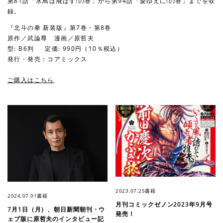
第81話「水鳥は飛ばず!の巻」から第94話「愛ゆえに!の巻」までを収
録。
『北斗の拳 新装版』第7巻・第8巻
原作／武論尊 漫画／原哲夫
型: B6判 定価: 990円（10％税込）
発行・発売：コアミックス
ご購入はこちら
2023.07.25
書籍
2024.07.01
書籍
月刊コミックゼノン2023年9月号
7月1日（月）、朝日新聞朝刊・ウ
発売！
ェブ版に原哲夫のインタビュー記