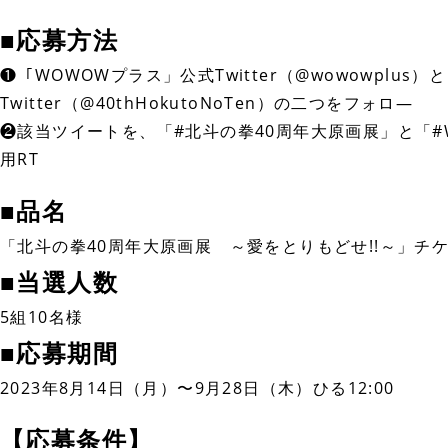
■応募方法
❶「WOWOWプラス」公式Twitter（@wowowplu
Twitter（@40thHokutoNoTen）の二つをフォロ―
❷該当ツイートを、「#北斗の拳40周年大原画展」と「
用RT
■品名
「北斗の拳40周年大原画展 ～愛をとりもどせ!!～」チ
■当選人数
5組10名様
■応募期間
2023年8月14日（月）〜9月28日（木）ひる12:00
【応募条件】