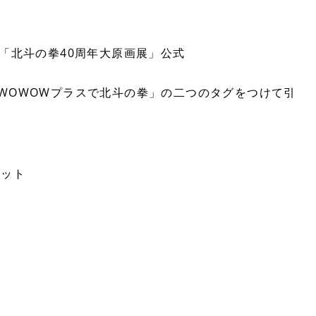
s）と「北斗の拳40周年大原画展」公式
#WOWOWプラスで北斗の拳」の二つのタグをつけて引
ケット