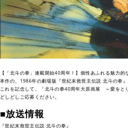
【「北斗の拳」連載開始40周年！】個性あふれる魅力的
本作の、1986年の劇場版『世紀末救世主伝説 北斗の拳』を
これを記念して、「北斗の拳40周年大原画展 ～愛をとり
どしどしご応募ください。
■放送情報
『世紀末救世主伝説 北斗の拳』