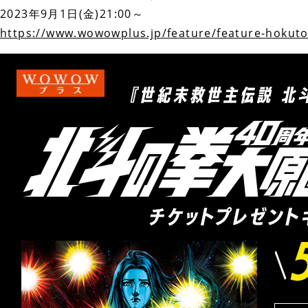
2023年9月1日(金)21:00～
https://www.wowowplus.jp/feature/feature-hokut