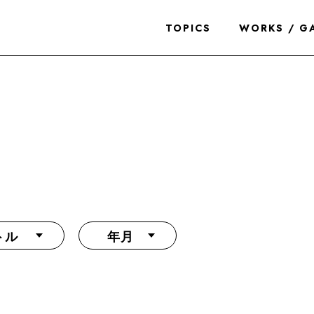
TOPICS
WORKS / G
トル
年月