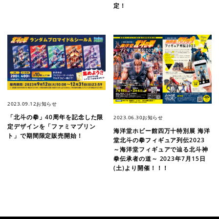
定！
2023.09.12
お知らせ
「北斗の拳」40周年を記念した限
2023.06.30
お知らせ
定デザインを「ファミマプリン
海洋堂ホビー館四万十特別展 海洋
ト」で期間限定販売開始！
堂北斗の拳フィギュア列伝2023
～海洋堂フィギュアで辿る北斗神
拳伝承者の道～ 2023年7月15日
(土)より開催！！！