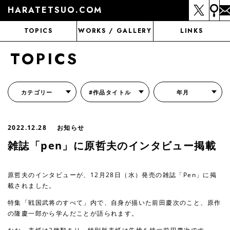
HARATETSUO.COM
TOPICS
WORKS / GALLERY
LINKS
TOPICS
カテゴリー
#作品タイトル
年月
『北斗の拳外伝 天才アミバの異世界覇王伝説』
『北斗の拳 世紀末ドラマ撮影伝』
『蒼天の拳 リジェネシス』
『いくさの子 -織田三郎信長伝-』
『花の慶次～雲のかなたに～』
『前田慶次 かぶき旅』
『北斗の拳 イチゴ味』
『森の戦士ボノロン』
月刊コミックゼノン
2022.12.28
お知らせ
雑誌「pen」に原哲夫のインタビュー掲載
原哲夫のインタビューが、12月28日（水）発売の雑誌「Pen」に掲
載されました。
特集「戦国武将のすべて」内で、自身が描いた前田慶次のこと、原作
の隆慶一郎から学んだことが語られます。