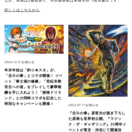
なお、表紙は2種類あり、特別版表紙は朱槍を持つ前田慶次です。
詳しくはこちらから
2024.12.31
お知らせ
年末年始は「釣り★スタ」が、
「北斗の拳」とコラボ開催！ イベ
ント「拳士達の修練」「世紀末救
世主への道」をプレイして豪華報
酬を手に入れよう！「探検ドリラ
ンド」との同時コラボを記念した
特別なキャンペーンも開催！
2023.07.11
お知らせ
『北斗の拳』原哲夫が描き下ろし
た原画も世界初公開。『マジッ
ク：ザ・ギャザリング』30周年イ
ベントが東京・渋谷にて開催決