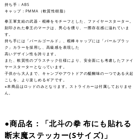
持ち手：ABS
キャップ：PMMA（軟質性樹脂）
拳王軍支給の武器・棍棒をモチーフとした、ファイヤースターター。
刻印された拳王のマークは、男心を燻り、一際存在感に溢れていま
す。
持ち手には「パールゴールド」、棍棒キャップには「パールブラッ
ク」カラーを採用し、高級感を表現した
高いデザイン性を誇ります。
また、軟質性のプラスチック仕様により、安全面にも考慮したファイ
ヤースターターとなっています。
子供から大人まで、キャンプやアウトドアの醍醐味の一つである火起
こしを、より楽しめるギアです。
※本商品はロッドのみとなります。ストライカーは付属しておりませ
ん。
●商品名：「北斗の拳 布にも貼れる
断末魔ステッカー(Sサイズ)」