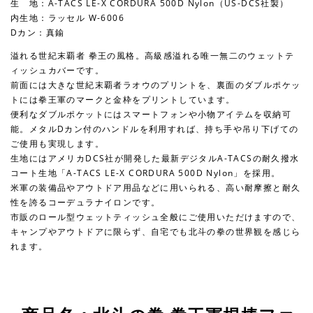
生 地：A-TACS LE-X CORDURA 500D Nylon（US-DCS社製）
内生地：ラッセル W-6006
Dカン：真鍮
溢れる世紀末覇者 拳王の風格。高級感溢れる唯一無二のウェットテ
ィッシュカバーです。
前面には大きな世紀末覇者ラオウのプリントを、裏面のダブルポケッ
トには拳王軍のマークと金枠をプリントしています。
便利なダブルポケットにはスマートフォンや小物アイテムを収納可
能。メタルDカン付のハンドルを利用すれば、持ち手や吊り下げての
ご使用も実現します。
生地にはアメリカDCS社が開発した最新デジタルA-TACSの耐久撥水
コート生地「A-TACS LE-X CORDURA 500D Nylon」を採用。
米軍の装備品やアウトドア用品などに用いられる、高い耐摩擦と耐久
性を誇るコーデュラナイロンです。
市販のロール型ウェットティッシュ全般にご使用いただけますので、
キャンプやアウトドアに限らず、自宅でも北斗の拳の世界観を感じら
れます。