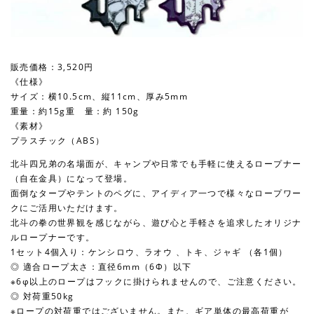
販売価格：3,520円
《仕様》
サイズ：横10.5cm、縦11cm、厚み5mm
重量：約15g重 量：約 150g
《素材》
プラスチック（ABS）
北斗四兄弟の名場面が、キャンプや日常でも手軽に使えるロープナー
（自在金具）になって登場。
面倒なタープやテントのペグに、アイディア一つで様々なロープワー
クにご活用いただけます。
北斗の拳の世界観を感じながら、遊び心と手軽さを追求したオリジナ
ルロープナーです。
1セット4個入り：ケンシロウ、ラオウ 、トキ、ジャギ （各1個）
◎ 適合ロープ太さ：直径6mm（6Φ）以下
※6φ以上のロープはフックに掛けられませんので、ご注意ください。
◎ 対荷重50kg
※ロープの対荷重ではございません。また、ギア単体の最高荷重が