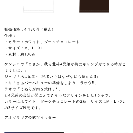
販売価格：4,180円（税込）
仕様：
・カラー：ホワイト、ダークチョコレート
・サイズ：M、L、XL
・素材：綿100%
ケンシロウ「まさか、我ら北斗4兄弟が共にキャンプができる時がこ
ようとは。」
ジャギ「あ…兄者～!!兄者たちはなぜなにも焼かん!!」
トキ「さあバーベキューの準備をしよう、ラオウ!!」
ラオウ「うぬらが肉を焼けぃ!!」
と4兄弟の会話が聞こえてきそうなデザインをしたTシャツ。
カラーはホワイト・ダークチョコレートの2種、サイズはM・L・XL
の3サイズ展開です。
アオゾラギア公式ツイッター