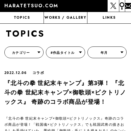
HARATETSUO.COM
TOPICS
WORKS / GALLERY
LINKS
TOPICS
カテゴリー
#作品タイトル
年月
『北斗の拳外伝 天才アミバの異世界覇王伝説』
『北斗の拳 世紀末ドラマ撮影伝』
『蒼天の拳 リジェネシス』
『いくさの子 -織田三郎信長伝-』
『花の慶次～雲のかなたに～』
『前田慶次 かぶき旅』
『北斗の拳 イチゴ味』
『森の戦士ボノロン』
月刊コミックゼノン
2022.12.06
コラボ
『北斗の拳 世紀末キャンプ』第3弾！ 『北
斗の拳 世紀末キャンプ×御歌頭×ビクトリノ
ックス』 奇跡のコラボ商品が登場！
『北斗の拳 世紀末キャンプ×御歌頭×ビクトリノックス』奇跡のコラ
ボ商品が登場！「戦国魂×ビクトリノックス」でも戦国武将の描きお
ろしを手掛けていた、墨絵師「御歌頭」氏による描きおろしのケンシ