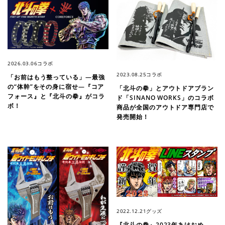
2026.03.06
コラボ
2023.08.25
コラボ
「お前はもう整っている」―最強
の“体幹”をその身に宿せ―『コア
「北斗の拳」とアウトドアブラン
フォース』と『北斗の拳』がコラ
ド「SINANO WORKS」のコラボ
ボ！
商品が全国のアウトドア専門店で
発売開始！
2022.12.21
グッズ
『北斗の拳』2023年あけおめ