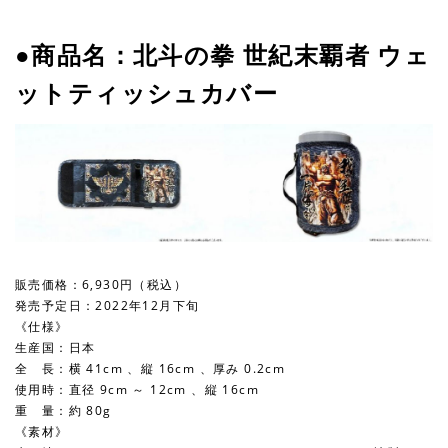
●商品名：北斗の拳 世紀末覇者 ウェ
ットティッシュカバー
販売価格：6,930円（税込）
発売予定日：2022年12月下旬
《仕様》
生産国：日本
全 長：横 41cm 、縦 16cm 、厚み 0.2cm
使用時：直径 9cm ～ 12cm 、縦 16cm
重 量：約 80g
《素材》