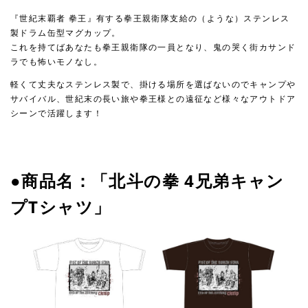
『世紀末覇者 拳王』有する拳王親衛隊支給の（ような）ステンレス
製ドラム缶型マグカップ。
これを持てばあなたも拳王親衛隊の一員となり、鬼の哭く街カサンド
ラでも怖いモノなし。
軽くて丈夫なステンレス製で、掛ける場所を選ばないのでキャンプや
サバイバル、世紀末の長い旅や拳王様との遠征など様々なアウトドア
シーンで活躍します！
●商品名：「北斗の拳 4兄弟キャン
プTシャツ」