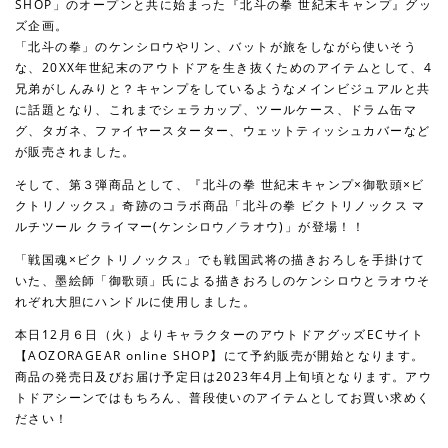
SHOP」のオープンと共に始まった『北斗の拳 世紀末キャンプ』グッ
ズ企画。
「北斗の拳」のケンシロウやリン、バットが旅をしながら使いそう
な、20XX年世紀末のアウトドアを生き抜くためのアイテムとして、4
兄弟がしんみりと？キャンプをしているようなメインビジュアルと共
に話題となり、これまでシェラカップ、ツールケース、ドラム缶マ
グ、タガネ、ファイヤースターター、ウェットティッシュカバーなど
が販売されました。
そして、第３弾商品として、『北斗の拳 世紀末キャンプ×御歌頭×ビ
クトリノックス』奇跡のコラボ商品「北斗の拳 ビクトリノックス マ
ルチツール クライマー(ケンシロウ／ラオウ)」が登場！！
「戦国魂×ビクトリノックス」でも戦国武将の描きおろしを手掛けて
いた、墨絵師「御歌頭」氏による描きおろしのケンシロウとラオウそ
れぞれ大胆にハンドルに使用しました。
本日12月６日（火）よりキャラクターのアウトドアグッズECサイト
【AOZORAGEAR online SHOP】にて予約販売が開始となります。
商品の発売日及びお届け予定日は2023年4月上旬頃となります。アウ
トドアシーンではもちろん、普段使いのアイテムとしてお買い求めく
ださい！