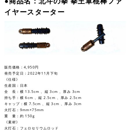
●商品名：北斗の拳 拳王軍棍棒ファ
イヤースターター
販売価格：4,950円
発売予定日：2022年11月下旬
《仕様》
生産国：日本
全 長：横 13.5cm 、縦 3cm 、厚み 3cm
持ち手：横 6cm 、縦 2.5cm 、厚み 2.5cm
キャップ：横 7.5cm 、縦 3cm 、厚み 3cm
火打石：9mm×75mm
重 量：約 150g
《素材》
火打石：フェロセリウムロッド