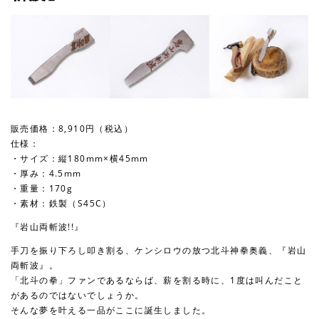
販売価格：8,910円（税込）
仕様：
・サイズ：縦180mm×横45mm
・厚み：4.5mm
・重量：170g
・素材：鉄製（S45C）
『岩山両斬波!!』
手刀を振り下ろし叩き割る、ケンシロウの放つ北斗神拳奥義、『岩山
両斬波』。
「北斗の拳」ファンであるならば、薪を割る時に、1度は叫んだこと
があるのではないでしょうか。
そんな夢を叶える一品がここに誕生しました。