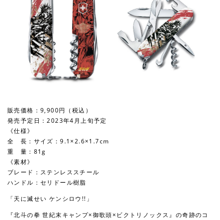
販売価格：9,900円（税込）
発売予定日：2023年4月上旬予定
《仕様》
全 長：サイズ：9.1×2.6×1.7cm
重 量：81g
《素材》
ブレード：ステンレススチール
ハンドル：セリドール樹脂
「天に滅せい ケンシロウ!!」
『北斗の拳 世紀末キャンプ×御歌頭×ビクトリノックス』の奇跡のコ