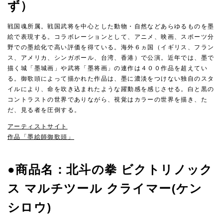
ず）
戦国魂所属。戦国武将を中心とした動物・自然などあらゆるものを墨
絵で表現する。コラボレーションとして、アニメ、映画、スポーツ分
野での墨絵化で高い評価を得ている。海外６ヵ国（イギリス、フラン
ス、アメリカ、シンガポール、台湾、香港）で公演。近年では、墨で
描く城「墨城画」や武将「墨将画」の連作は４００作品を超えてい
る。御歌頭によって描かれた作品は、墨に濃淡をつけない独自のスタ
イルにより、命を吹き込まれたような躍動感を感じさせる。白と黒の
コントラストの世界でありながら、視覚はカラーの世界を描き、た
だ、見る者を圧倒する。
アーティストサイト
作品「墨絵師御歌頭」
●商品名：北斗の拳 ビクトリノック
ス マルチツール クライマー(ケン
シロウ)