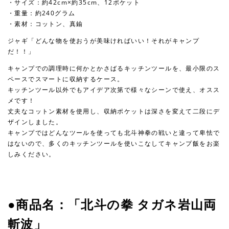
・サイズ：約42cm×約35cm、12ポケット
・重量：約240グラム
・素材：コットン、真鍮
ジャギ「どんな物を使おうが美味ければいい！それがキャンプ
だ！！」
キャンプでの調理時に何かとかさばるキッチンツールを、最小限のス
ペースでスマートに収納するケース。
キッチンツール以外でもアイデア次第で様々なシーンで使え、オスス
メです！
丈夫なコットン素材を使用し、収納ポケットは深さを変えて二段にデ
ザインしました。
キャンプではどんなツールを使っても北斗神拳の戦いと違って卑怯で
はないので、多くのキッチンツールを使いこなしてキャンプ飯をお楽
しみください。
●商品名：「北斗の拳 タガネ岩山両
斬波」