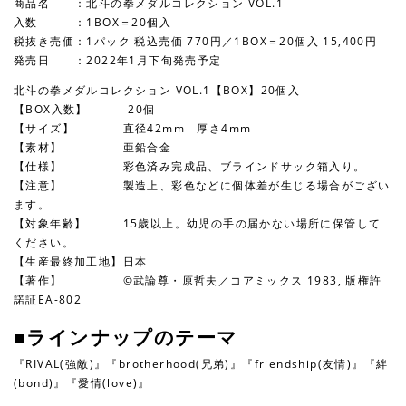
商品名 ：北斗の拳メダルコレクション VOL.1
入数 ：1BOX＝20個入
税抜き売価：1パック 税込売価 770円／1BOX＝20個入 15,400円
発売日 ：2022年1月下旬発売予定
北斗の拳メダルコレクション VOL.1【BOX】20個入
【BOX入数】 20個
【サイズ】 直径42mm 厚さ4mm
【素材】 亜鉛合金
【仕様】 彩色済み完成品、ブラインドサック箱入り。
【注意】 製造上、彩色などに個体差が生じる場合がござい
ます。
【対象年齢】 15歳以上。幼児の手の届かない場所に保管して
ください。
【生産最終加工地】日本
【著作】 ©武論尊・原哲夫／コアミックス 1983, 版権許
諾証EA-802
■ラインナップのテーマ
『RIVAL(強敵)』『brotherhood(兄弟)』『friendship(友情)』『絆
(bond)』『愛情(love)』