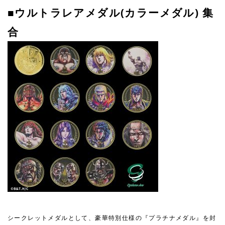
■ウルトラレアメダル(カラーメダル) 集
合
シークレットメダルとして、豪華特別仕様の『プラチナメダル』を封