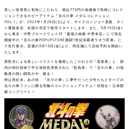
美しい造形美と彩色にこだわり、税込770円の低価格で気軽にコレク
ションできるホビーアイテム『北斗の拳 メダルコレクション
VOL.1』が、2023年1月28日(土)より、サイクロンジョー直販、ネッ
ト通販各店、全国小売店で販売スタートします。また、9月10日(金)
から東京・中野ブロードウェイ3F『墓場の画廊 中野本店』にて現在
開催中の『北斗の拳POPUPSTORE激闘!!世紀末覇者ラオウ昇展』に
て先行展示。翌週の9月16日(金)より、同店舗にて店頭予約を開始い
たします。
原哲夫による美しいイラストを徹底したこだわりの『造形美』と、国
内の特許技術で半立体彩色塗装された『彩色美』で『北斗の拳』の強
敵達の熱い闘気が今、蘇る！
時は世紀末。あの頃、『北斗の拳』に夢中だった少年たちとすべての
北斗の拳ファンに贈る究極のコレクションアイテム！目指せ！立体図
鑑コンプリート！