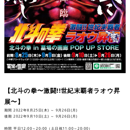
【北斗の拳〜激闘!!世紀末覇者ラオウ昇
展〜】
期間 2022年8月25日(木) ～ 9月26日(月)
後期 2022年9月10日(土) ～ 9月26日(月)
時間 平日12:00～20:00（土日祝11:00～20:00）