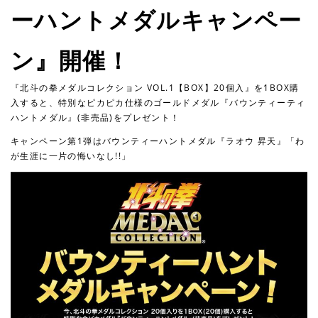
ーハントメダルキャンペー
ン』開催！
『北斗の拳メダルコレクション VOL.1【BOX】20個入』を1BOX購
入すると、特別なピカピカ仕様のゴールドメダル『バウンティーティ
ハントメダル』(非売品)をプレゼント！
キャンペーン第1弾はバウンティーハントメダル『ラオウ 昇天』「わ
が生涯に一片の悔いなし!!」