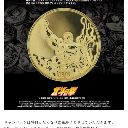
キャンペーンは特典がなくなり次第終了とさせていただきます。