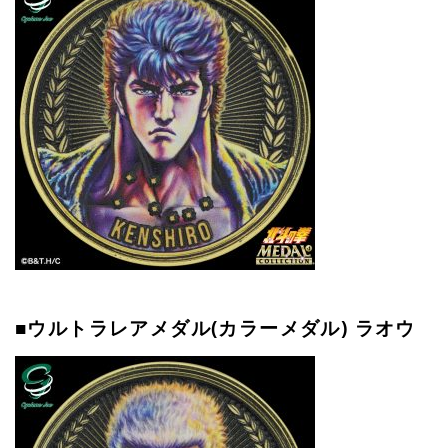
■ウルトラレアメダル(カラーメダル) ラオウ