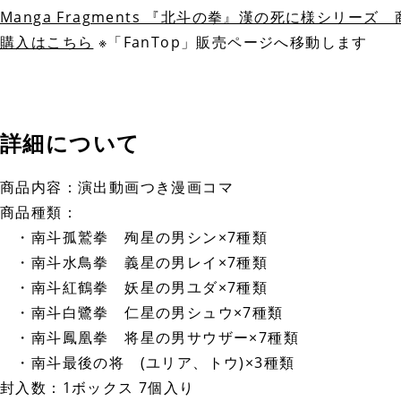
Manga Fragments 『北斗の拳』漢の死に様シリーズ
購入はこちら
※「FanTop」販売ページへ移動します
詳細について
商品内容：演出動画つき漫画コマ
商品種類：
・南斗孤鷲拳 殉星の男シン×7種類
・南斗水鳥拳 義星の男レイ×7種類
・南斗紅鶴拳 妖星の男ユダ×7種類
・南斗白鷺拳 仁星の男シュウ×7種類
・南斗鳳凰拳 将星の男サウザー×7種類
・南斗最後の将 (ユリア、トウ)×3種類
封入数：1ボックス 7個入り