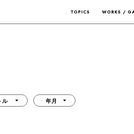
TOPICS
WORKS / G
トル
年月