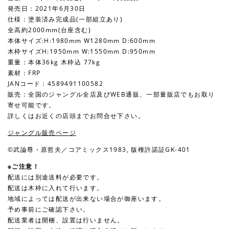
発売日：2021年6月30日
仕様：塗装済み完成品(一部組立あり)
全高約2000mm(台座含む)
本体サイズ:H:1980mm W1280mm D:600mm
木枠サイズH:1950mm W:1550mm D:950mm
重量：本体36kg 木枠込 77kg
素材：FRP
JANコード：4589491100582
販売：全国のジャングル全店及びWEB通販、一部量販店でもお取り
寄せ可能です。
詳しくはお近くの店頭までお問合せ下さい。
ジャングル販売ページ
©武論尊・原哲夫／コアミックス1983, 版権許諾証GK-401
※ご注意！
配送には別途送料が必要です。
配送は木枠に入れて行います。
地域によっては配送が出来ない場合が御座います。
予め事前にご確認下さい。
配送業者は開梱、設置は行いません。