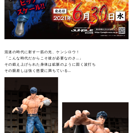
混迷の時代に射す一筋の光、ケンシロウ！
「こんな時代だからこそ彼が必要なのさ…」
その鍛え上げられた身体は鉱脈のように固く波打ち
その眼差しは強く慈愛に満ちている…