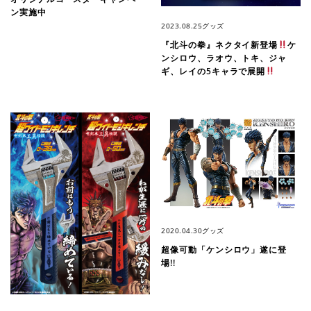
ン実施中
2023.08.25
グッズ
『北斗の拳』ネクタイ新登場
ケ
ンシロウ、ラオウ、トキ、ジャ
ギ、レイの5キャラで展開
2020.04.30
グッズ
超像可動「ケンシロウ」遂に登
場!!