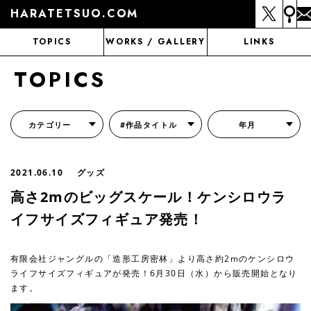
HARATETSUO.COM
TOPICS
WORKS / GALLERY
LINKS
TOPICS
カテゴリー
#作品タイトル
年月
『北斗の拳外伝 天才アミバの異世界覇王伝説』
『北斗の拳 世紀末ドラマ撮影伝』
『蒼天の拳 リジェネシス』
『いくさの子 -織田三郎信長伝-』
『花の慶次～雲のかなたに～』
『前田慶次 かぶき旅』
『北斗の拳 イチゴ味』
『森の戦士ボノロン』
月刊コミックゼノン
2021.06.10
グッズ
高さ2mのビッグスケール！ケンシロウラ
イフサイズフィギュア発売！
有限会社ジャングルの「造形工房密林」より高さ約2mのケンシロウ
ライフサイズフィギュアが発売！6月30日（水）から販売開始となり
ます。